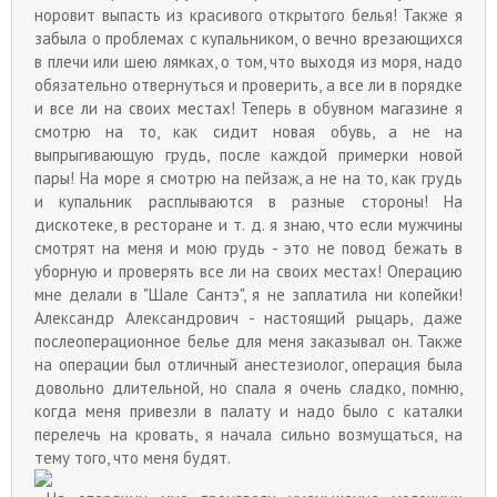
норовит выпасть из красивого открытого белья! Также я
забыла о проблемах с купальником, о вечно врезающихся
в плечи или шею лямках, о том, что выходя из моря, надо
обязательно отвернуться и проверить, а все ли в порядке
и все ли на своих местах! Теперь в обувном магазине я
смотрю на то, как сидит новая обувь, а не на
выпрыгивающую грудь, после каждой примерки новой
пары! На море я смотрю на пейзаж, а не на то, как грудь
и купальник расплываются в разные стороны! На
дискотеке, в ресторане и т. д. я знаю, что если мужчины
смотрят на меня и мою грудь - это не повод бежать в
уборную и проверять все ли на своих местах! Операцию
мне делали в "Шале Сантэ", я не заплатила ни копейки!
Александр Александрович - настоящий рыцарь, даже
послеоперационное белье для меня заказывал он. Также
на операции был отличный анестезиолог, операция была
довольно длительной, но спала я очень сладко, помню,
когда меня привезли в палату и надо было с каталки
перелечь на кровать, я начала сильно возмущаться, на
тему того, что меня будят.