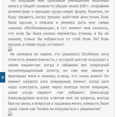
На операции мне произвели уменьшение молочных
желез, в общей сложности убрали около 600 г., исправили
асимметрию и придали груди новую форму. Конечно, не
буду лукавить, когда прошло действие анестезии, боль
была адская, я плакала и умоляла дать мне самых
сильных обезболивающих, в тот момент мне казалось,
что если бы была кнопка перемотки, отмены, я бы ее
нажала, только бы избавиться от этой боли. Но! Боль
прошла, а новая грудь осталась!
Ни капельки не жалею, что решилась! Особенно хочу
отметить внимательность, с которой доктор подходит к
своим пациентам: когда я забывала про очередной
послеоперационный осмотр, он сам мне звонил и
приглашал меня в клинику, а ведь это очень важно! Он
помнит каждого кого оперировал, помнит, когда кого
надо осмотреть, даже через полгода после операции,
даже когда пациент сам забывает. Александр
Александрович всегда отвечал мне на вопросы, всегда
был на связи, а вопросов я задавала много, поверьте, были
даже такие как "можно ли погружаться с аквалангом".