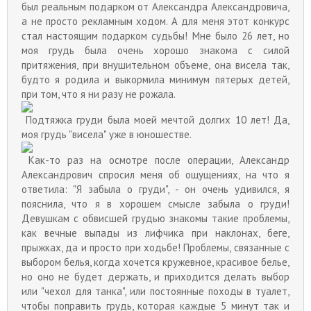
был реальным подарком от Александра Александровича,
а не просто рекламным ходом. А для меня этот конкурс
стал настоящим подарком судьбы! Мне было 26 лет, но
моя грудь была очень хорошо знакома с силой
притяжения, при внушительном объеме, она висела так,
будто я родила и выкормила минимум пятерых детей,
при том, что я ни разу не рожала.
Подтяжка груди была моей мечтой долгих 10 лет! Да,
моя грудь "висела" уже в юношестве.
Как-то раз на осмотре после операции, Александр
Александрович спросил меня об ощущениях, на что я
ответила: "Я забыла о груди", - он очень удивился, я
пояснила, что я в хорошем смысле забыла о груди!
Девушкам с обвисшей грудью знакомы такие проблемы,
как вечные выпады из лифчика при наклонах, беге,
прыжках, да и просто при ходьбе! Проблемы, связанные с
выбором белья, когда хочется кружевное, красивое белье,
но оно не будет держать, и приходится делать выбор
или "чехол для танка", или постоянные походы в туалет,
чтобы поправить грудь, которая каждые 5 минут так и