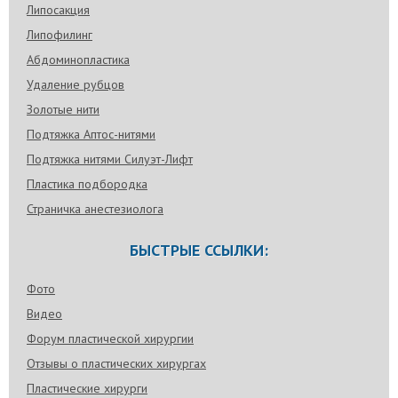
Липосакция
Липофилинг
Абдоминопластика
Удаление рубцов
Золотые нити
Подтяжка Аптос-нитями
Подтяжка нитями Силуэт-Лифт
Пластика подбородка
Страничка анестезиолога
БЫСТРЫЕ ССЫЛКИ:
Фото
Видео
Форум пластической хирургии
Отзывы о пластических хирургах
Пластические хирурги