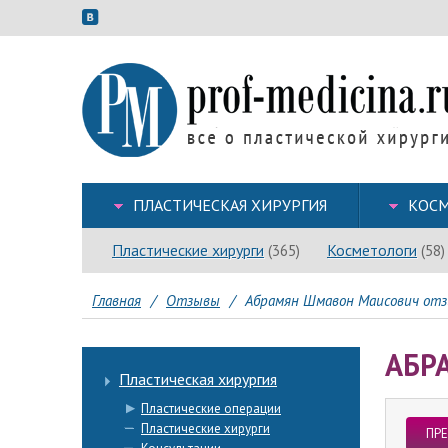
ПЛАСТИЧЕСКАЯ ХИРУРГИЯ
КОСМ
Пластические хирурги
Косметологи
(365)
(58)
Главная
/
Отзывы
/
Абрамян Шмавон Маисович отзы
АБР
Пластическая хирургия
Пластические операции
Пластические хирурги
ПР