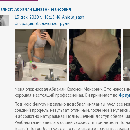
алист: Абрамян Шмавон Маисович
13 дек. 2020 г., 18:13:46,
Anjela_rash
Операция:
Увеличение груди
Меня оперировал Абрамян Соломон Маисович. Это известный
хорошая, настоящий профессионал. Он принимает во
Фрау
Под мою фигуру идеально подобрал импланты, учел все мои
средний профиль. Результат отличный, после моей нулевки я
и абсолютно натуральная. Подмышечный доступ обеспечил 
Реабилитация заняла в общей сложности три недели. По нач
5 дней. Потом боли уходят, отеки спадают, силы возвращаю