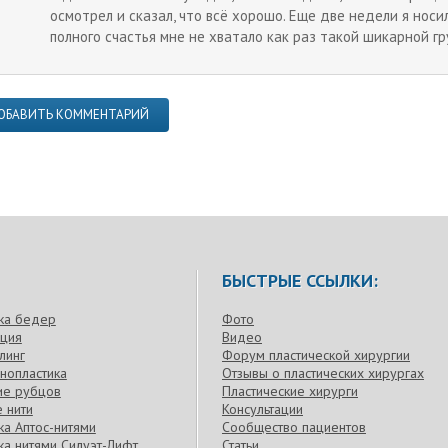
осмотрел и сказал, что всё хорошо. Еще две недели я носи
полного счастья мне не хватало как раз такой шикарной г
ОБАВИТЬ КОММЕНТАРИЙ
БЫСТРЫЕ ССЫЛКИ:
ка бедер
Фото
кция
Видео
линг
Форум пластической хирургии
нопластика
Отзывы о пластических хирургах
ие рубцов
Пластические хирурги
 нити
Консультации
а Аптос-нитями
Сообщество пациентов
а нитями Силуэт-Лифт
Статьи