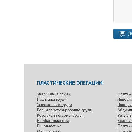
Д
ПЛАСТИЧЕСКИЕ ОПЕРАЦИИ
Увеличение груди
Подтяж
Подтяжка груди
Липоса
Уменьшение груди
Липофи
Реэндопротезирование груди
Абдоми
Коррекция формы ареол
Удален
Блефаропластика
Золотые
Ринопластика
Подтяжк
Фейслифтинг
Подтяжк