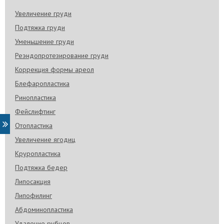
Увеличение груди
Подтяжка груди
Уменьшение груди
Реэндопротезирование груди
Коррекция формы ареол
Блефаропластика
Ринопластика
Фейслифтинг
Отопластика
Увеличение ягодиц
Круропластика
Подтяжка бедер
Липосакция
Липофилинг
Абдоминопластика
Удаление рубцов