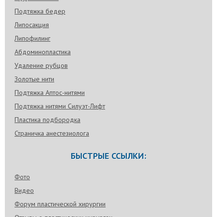
Подтяжка бедер
Липосакция
Липофилинг
Абдоминопластика
Удаление рубцов
Золотые нити
Подтяжка Аптос-нитями
Подтяжка нитями Силуэт-Лифт
Пластика подбородка
Страничка анестезиолога
БЫСТРЫЕ ССЫЛКИ:
Фото
Видео
Форум пластической хирургии