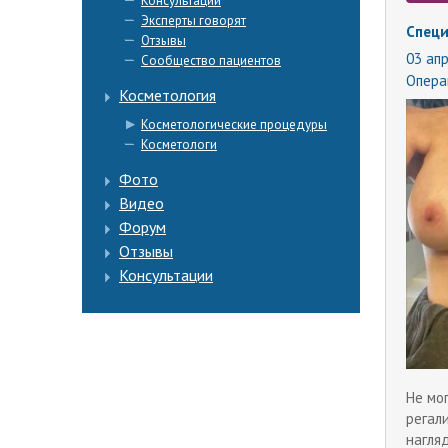
Консультации
Эксперты говорят
Специ
Отзывы
03 апр
Сообщество пациентов
Опера
Косметология
Косметологические процедуры
Косметологи
Фото
Видео
Форум
Отзывы
Консультации
Не мог
регал
нагля