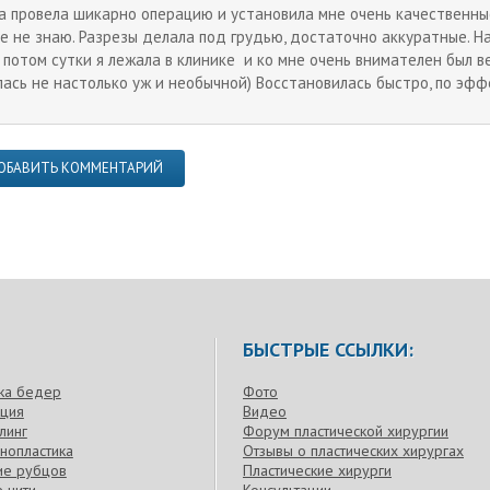
а провела шикарно операцию и установила мне очень качественны
е не знаю. Разрезы делала под грудью, достаточно аккуратные. Н
и потом сутки я лежала в клинике и ко мне очень внимателен был в
лась не настолько уж и необычной) Восстановилась быстро, по эф
ОБАВИТЬ КОММЕНТАРИЙ
БЫСТРЫЕ ССЫЛКИ:
ка бедер
Фото
кция
Видео
линг
Форум пластической хирургии
нопластика
Отзывы о пластических хирургах
ие рубцов
Пластические хирурги