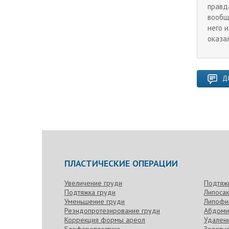
правд
вообщ
него 
оказа
Д
ПЛАСТИЧЕСКИЕ ОПЕРАЦИИ
Увеличение груди
Подтяж
Подтяжка груди
Липоса
Уменьшение груди
Липофи
Реэндопротезирование груди
Абдоми
Коррекция формы ареол
Удален