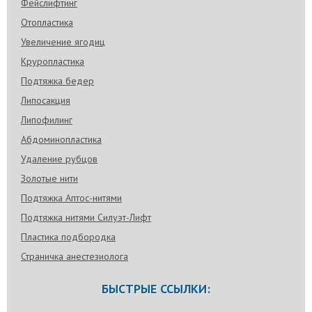
Фейслифтинг
Отопластика
Увеличение ягодиц
Круропластика
Подтяжка бедер
Липосакция
Липофилинг
Абдоминопластика
Удаление рубцов
Золотые нити
Подтяжка Аптос-нитями
Подтяжка нитями Силуэт-Лифт
Пластика подбородка
Страничка анестезиолога
БЫСТРЫЕ ССЫЛКИ: