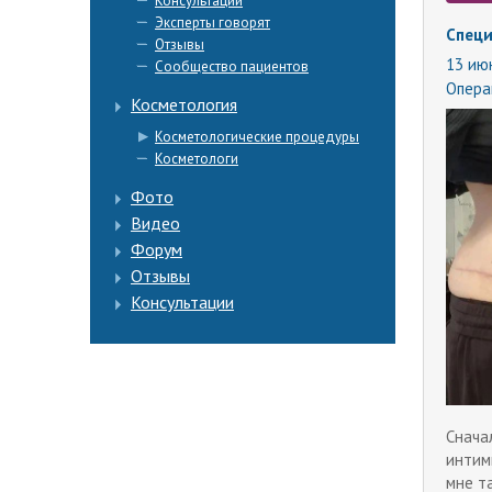
Консультации
Эксперты говорят
Специ
Отзывы
13 июн
Сообщество пациентов
Опера
Косметология
Косметологические процедуры
Косметологи
Фото
Видео
Форум
Отзывы
Консультации
Снача
интим
мне т