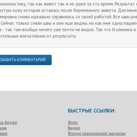
инопластику, так как живот так и не ушел за это время. Результа
нутую кожу которая осталась после беременного живота. Для меня
мировна снова идеально справилась со своей работой. Все швы ров
. Сейчас только сняли швы и они еще видны, но как мне одна пацие
а - так там вообще ничего уже почти не видно. Так что И клиника 
ительные впечатления от результата.
ОБАВИТЬ КОММЕНТАРИЙ
БЫСТРЫЕ ССЫЛКИ:
ка бедер
Фото
кция
Видео
линг
Форум пластической хирургии