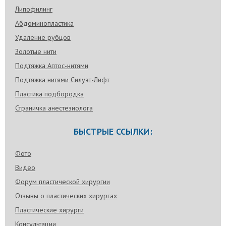
Липофилинг
Абдоминопластика
Удаление рубцов
Золотые нити
Подтяжка Аптос-нитями
Подтяжка нитями Силуэт-Лифт
Пластика подбородка
Страничка анестезиолога
БЫСТРЫЕ ССЫЛКИ:
Фото
Видео
Форум пластической хирургии
Отзывы о пластических хирургах
Пластические хирурги
Консультации