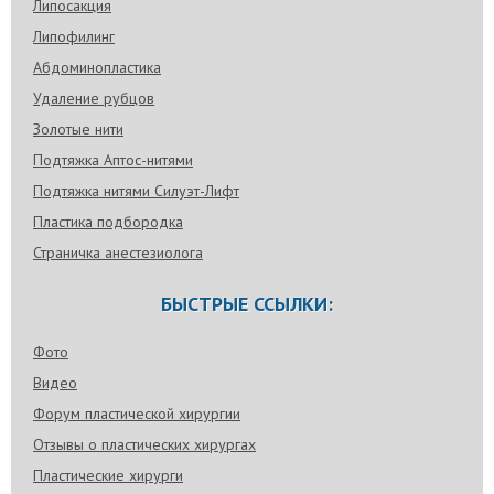
Липосакция
Липофилинг
Абдоминопластика
Удаление рубцов
Золотые нити
Подтяжка Аптос-нитями
Подтяжка нитями Силуэт-Лифт
Пластика подбородка
Страничка анестезиолога
БЫСТРЫЕ ССЫЛКИ:
Фото
Видео
Форум пластической хирургии
Отзывы о пластических хирургах
Пластические хирурги