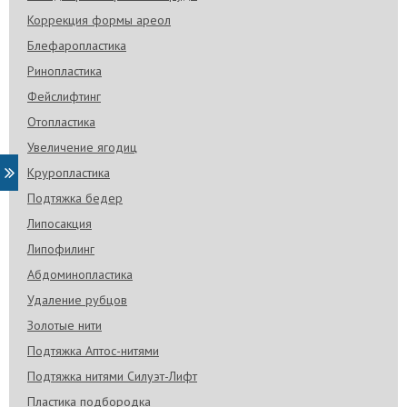
Коррекция формы ареол
Блефаропластика
Ринопластика
Фейслифтинг
Отопластика
Увеличение ягодиц
Круропластика
Подтяжка бедер
Липосакция
Липофилинг
Абдоминопластика
Удаление рубцов
Золотые нити
Подтяжка Аптос-нитями
Подтяжка нитями Силуэт-Лифт
Пластика подбородка