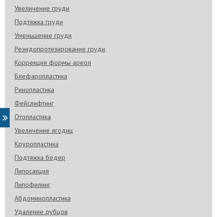
Увеличение груди
Подтяжка груди
Уменьшение груди
Реэндопротезирование груди
Коррекция формы ареол
Блефаропластика
Ринопластика
Фейслифтинг
Отопластика
Увеличение ягодиц
Круропластика
Подтяжка бедер
Липосакция
Липофилинг
Абдоминопластика
Удаление рубцов