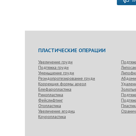
ПЛАСТИЧЕСКИЕ ОПЕРАЦИИ
Увеличение груди
Подтяж
Подтяжка груди
Липоса
Уменьшение груди
Липофи
Реэндопротезирование груди
Абдоми
Коррекция формы ареол
Удален
Блефаропластика
Золотые
Ринопластика
Подтяжк
Фейслифтинг
Подтяжк
Отопластика
Пласти
Увеличение ягодиц
Странич
Круропластика