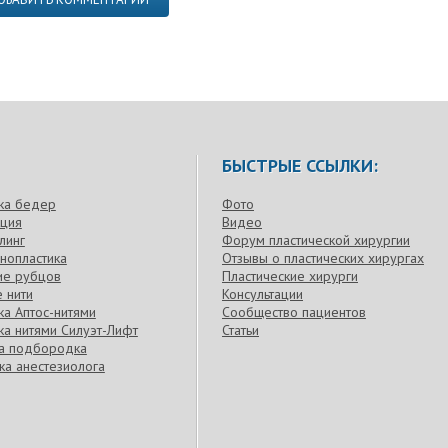
БЫСТРЫЕ ССЫЛКИ:
ка бедер
Фото
кция
Видео
линг
Форум пластической хирургии
нопластика
Отзывы о пластических хирургах
ие рубцов
Пластические хирурги
 нити
Консультации
а Аптос-нитями
Сообщество пациентов
а нитями Силуэт-Лифт
Статьи
ка подбородка
ка анестезиолога