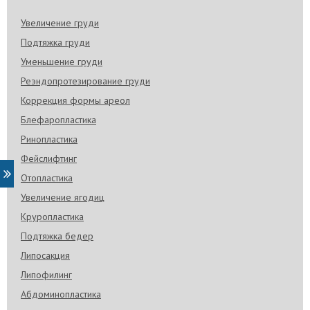
Увеличение груди
Подтяжка груди
Уменьшение груди
Реэндопротезирование груди
Коррекция формы ареол
Блефаропластика
Ринопластика
Фейслифтинг
Отопластика
Увеличение ягодиц
Круропластика
Подтяжка бедер
Липосакция
Липофилинг
Абдоминопластика