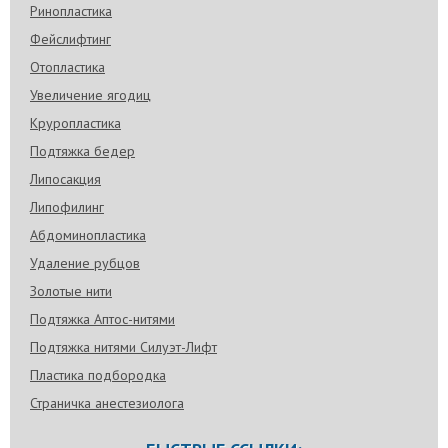
Ринопластика
Фейслифтинг
Отопластика
Увеличение ягодиц
Круропластика
Подтяжка бедер
Липосакция
Липофилинг
Абдоминопластика
Удаление рубцов
Золотые нити
Подтяжка Аптос-нитями
Подтяжка нитями Силуэт-Лифт
Пластика подбородка
Страничка анестезиолога