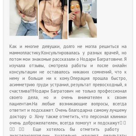
Как и многие девушки, долго не могла решиться на
маммопластику.Консультировалась у разных врачей, но
потом мои знакомые рассказали о Нодари Багратовиче. Я
изучала отзывы, смотрела работы и после онлайн
консультации не оставалось никаких сомнений, что к
нему и больше ни к кому.Операция прошла быстро,
асимметрию груди устранил, результат превосходный, я
счастлива!!!Нодари Багратович не только профессионал
своего дела, но и очень внимателен к своим
пациентам.На любые возникающие вопросы, всегда
ответит и подскажет. Очень благодарна самому лучшему
доктору ☺️ Хочу также отметить, что персонал клиники
очень доброжелателен, всегда помогут и подскажут👍🏻
👍🏻👍🏻 Еще хотелось бы отметить работу
анастезиологов,они тщательно изучают результаты