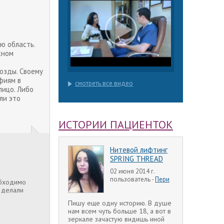
ю область.
сном
озды. Своему
афиям в
смотреть все видео
лицо. Либо
ли это
ИСТОРИИ ПАЦИЕНТОК
Нитевой лифтинг
SPRING THREAD
02 июня 2014 г.
пользователь -
Пери
обходимо
ы делали
Пишу еще одну историю. В душе
нам всем чуть больше 18, а вот в
зеркале зачастую видишь иной