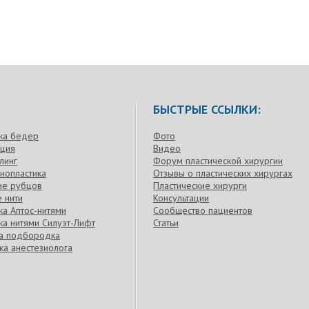
БЫСТРЫЕ ССЫЛКИ:
ка бедер
Фото
кция
Видео
линг
Форум пластической хирургии
нопластика
Отзывы о пластических хирургах
ие рубцов
Пластические хирурги
 нити
Консультации
а Аптос-нитями
Сообщество пациентов
а нитями Силуэт-Лифт
Статьи
ка подбородка
ка анестезиолога