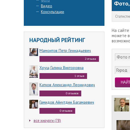
Фото
Фото,
Видео
Консультации
Статисти
На сайте
можете в
НАРОДНЫЙ РЕЙТИНГ
возможно
Мамонтов Петр Геннадьевич
2 отзыва
Хрущ Галина Викторовна
Город
1 отзыв
НАЙ
Катков Александр Леонидович
0 отзывов
Гамидов Айнутдин Багамаевич
0 отзывов
все хирурги (78)