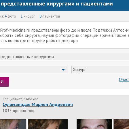
 представленные хирургами и пациентами
ка:
4
фото
1
хирург
0
пациентов
 Prof-Medicina.ru представлены фото до и после Подтяжки Аптос-н
ыбрать себе хирурга, изучив фотографии операций врачей. Также 
сть посмотреть другие работы доктора.
Хирург
Очис
ТИ
Специалист, г. Москва
Суламанидзе Марлен Андреевич
1035 просмотров