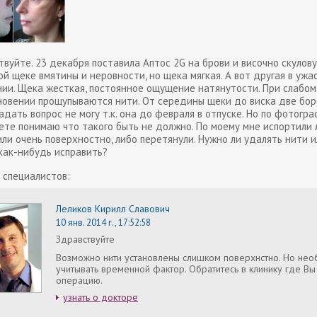
вуйте. 23 декабря поставила Аптос 2G на брови и височно скулову
й щеке вмятины и неровности, но щека мягкая. А вот другая в ужа
нии. Щека жесткая, постоянное ощущение натянутости. При слабом
новении прощупываются нити. От середины щеки до виска две бор
адать вопрос не могу т.к. она до февраля в отпуске. Но по фотогр
ете понимаю что такого быть не должно. По моему мне испортили 
ли очень поверхностно, либо перетянули. Нужно ли удалять нити и
как-нибудь исправить?
 специалистов:
Леликов Кирилл Славович
10 янв. 2014 г., 17:52:58
Здравствуйте
Возможно нити установлены слишком поверхнстно. Но не
учитывать временной фактор. Обратитесь в клинику где В
операцию.
узнать о докторе