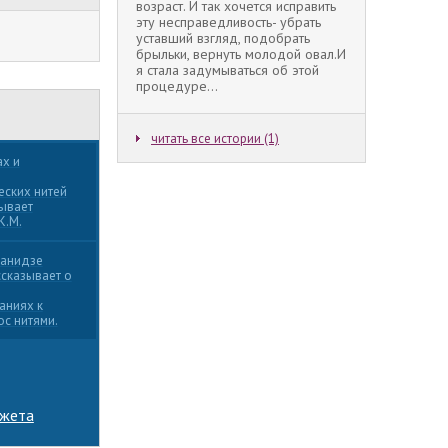
возраст. И так хочется исправить
эту несправедливость- убрать
уставший взгляд, подобрать
брыльки, вернуть молодой овал.И
я стала задумываться об этой
процедуре...
читать все истории (1)
ах и
еских нитей
зывает
К.М.
манидзе
сказывает о
аниях к
с нитями.
южета