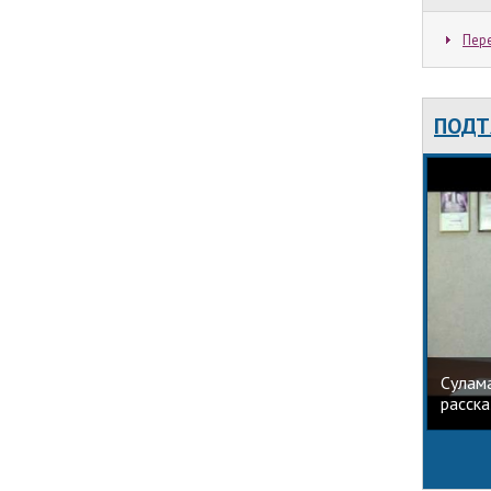
Пере
ПОДТ
Сулам
расска