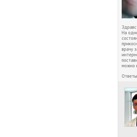
Здравст
На одно
состоя
прикос
врачу з
интерн
постави
можно 
Ответы