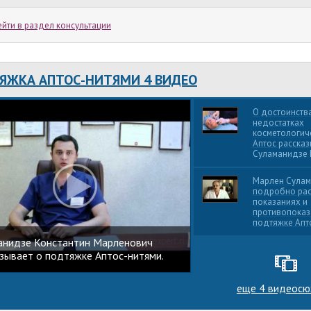
йти в раздел консультации
ЯЖКА АПТОС-НИТЯМИ 4 ВИДЕО
О достоинств
недостатках
косметологич
Аптос расска
Суламанидзе 
Марлен Сула
подробно рас
показаниях и
противопоказ
подтяжке Апто
анидзе Константин Марленович
зывает о подтяжке Аптос-нитями.
еще 4 видеос