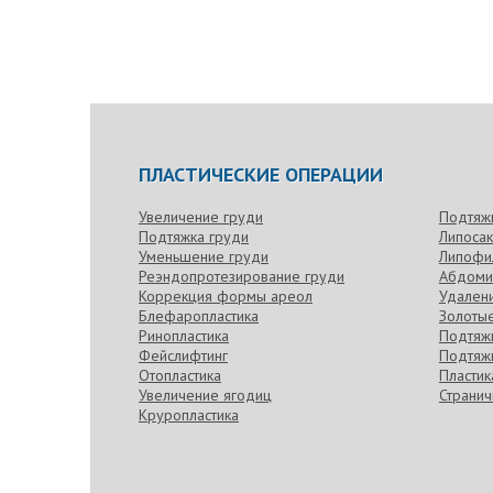
ПЛАСТИЧЕСКИЕ ОПЕРАЦИИ
Увеличение груди
Подтяж
Подтяжка груди
Липоса
Уменьшение груди
Липофи
Реэндопротезирование груди
Абдоми
Коррекция формы ареол
Удален
Блефаропластика
Золотые
Ринопластика
Подтяжк
Фейслифтинг
Подтяжк
Отопластика
Пласти
Увеличение ягодиц
Странич
Круропластика