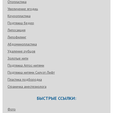
Отопластика
прооперированы. Как будто всю жизнь такие были! Я очень
благодарна Соколову!
Увеличение ягодиц
Круропластика
Подтяжка бедер
Липосакция
Липофилинг
Абдоминопластика
Удаление рубцов
Золотые нити
Подтяжка Аптос-нитями
Подтяжка нитями Силуэт-Лифт
Пластика подбородка
Страничка анестезиолога
БЫСТРЫЕ ССЫЛКИ:
Фото