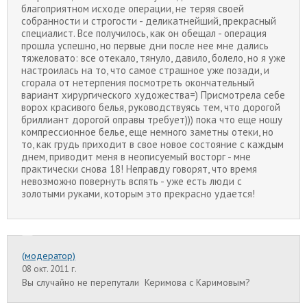
благоприятном исходе операции, не теряя своей
собранности и строгости - деликатнейший, прекрасный
специалист. Все получилось, как он обещал - операция
прошла успешно, но первые дни после нее мне дались
тяжеловато: все отекало, тянуло, давило, болело, но я уже
настроилась на то, что самое страшное уже позади, и
сгорала от нетерпения посмотреть окончательный
вариант хирургического художества=) Присмотрела себе
ворох красивого белья, руководствуясь тем, что дорогой
бриллиант дорогой оправы требует))) пока что еще ношу
компрессионное белье, еще немного заметны отеки, но
то, как грудь приходит в свое новое состояние с каждым
днем, приводит меня в неописуемый восторг - мне
практически снова 18! Неправду говорят, что время
невозможно повернуть вспять - уже есть люди с
золотыми руками, которым это прекрасно удается!
(модератор)
08 окт. 2011 г.
Вы случайно не перепутали Керимова с Каримовым?