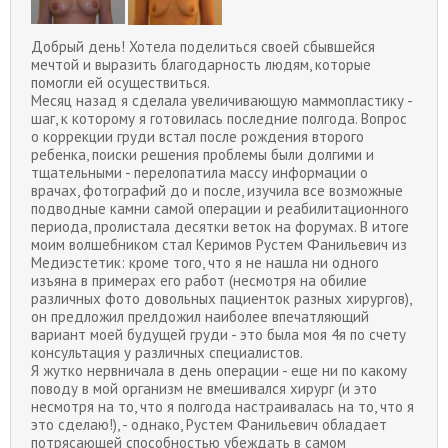
Добрый день! Хотела поделиться своей сбывшейся
мечтой и выразить благодарность людям, которые
помогли ей осуществиться.
Месяц назад я сделала увеличивающую маммопластику -
шаг, к которому я готовилась последние полгода. Вопрос
о коррекции груди встал после рождения второго
ребенка, поиски решения проблемы были долгими и
тщательными - перелопатила массу информации о
врачах, фотографий до и после, изучила все возможные
подводные камни самой операции и реабилитационного
периода, пролистала десятки веток на форумах. В итоге
моим волшебником стал Керимов Рустем Фанильевич из
Медиэстетик: кроме того, что я не нашла ни одного
изъяна в примерах его работ (несмотря на обилие
различных фото довольных пациенток разных хирургов),
он предложил прелдожил наиболее впечатляющий
вариант моей будущей груди - это была моя 4я по счету
консультация у различных специалистов.
Я жутко нервничала в день операции - еще ни по какому
поводу в мой организм не вмешивался хирург (и это
несмотря на то, что я полгода настраивалась на то, что я
это сделаю!), - однако, Рустем Фанильевич обладает
потрясающей способностью убеждать в самом