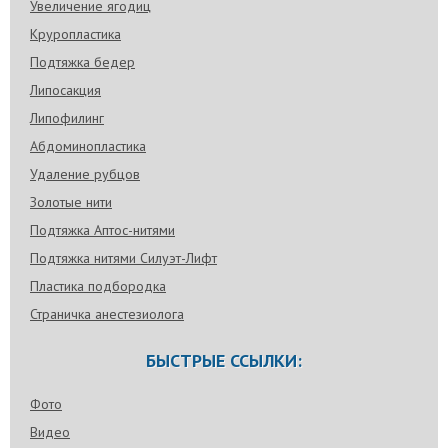
Увеличение ягодиц
Круропластика
Подтяжка бедер
Липосакция
Липофилинг
Абдоминопластика
Удаление рубцов
Золотые нити
Подтяжка Аптос-нитями
Подтяжка нитями Силуэт-Лифт
Пластика подбородка
Страничка анестезиолога
БЫСТРЫЕ ССЫЛКИ:
Фото
Видео