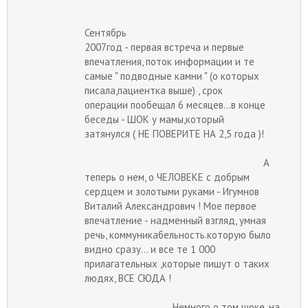
Сентябрь
2007год - первая встреча и первые
впечатления, поток информации и те
самые " подводные камни " (о которых
писала,пациентка выше) , срок
операции пообещал 6 месяцев...в конце
беседы - ШОК у мамы,который
затянулся ( НЕ ПОВЕРИТЕ НА 2,5 года )!
А
теперь о нем, о ЧЕЛОВЕКЕ с добрым
сердцем и золотыми руками - Игумнов
Виталий Александрович ! Мое первое
впечатление - надменный взгляд, умная
речь, коммуникабельность.которую было
видно сразу... и все те 1 000
прилагательных ,которые пишут о таких
людях, ВСЕ СЮДА !
Немного о том шоке, на