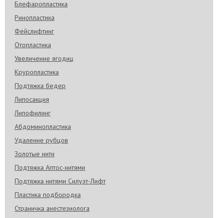
Дети это самое ценное в нашей жизни!
Блефаропластика
Ринопластика
Фейслифтинг
Лисичка
Отопластика
17 дек. 2011 г.
Увеличение ягодиц
Удачи вам и всего только доброго вашей
красивой семье ! )))
Круропластика
Подтяжка бедер
Липосакция
Липофилинг
Абдоминопластика
Удаление рубцов
Золотые нити
Подтяжка Аптос-нитями
Подтяжка нитями Силуэт-Лифт
Пластика подбородка
Страничка анестезиолога