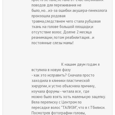
поводов для переживания не
было, но...из-за ошибки акушера-гинеколога
произошла родовая
травма,следствием чего стала рубцовая
ткань на голове большой площади,и
отсутствие волос. Долгие 2 месяца
реанимации, потом реабилитация...и
постоянные слезы мамы!
К нашим двум годам я
вступила в новую фазу
- как это исправить? Сначала просто
заходила в клиники пластической
хирургии, и устно объясняла причину,
изучала форумы - читала все, где
можно было взять хоть маленькую зацепку.
Вела переписку с Центром по
пересадке волос "ТАЛИЗИ", что в г.Тбилиси.
Посмотрев фотографии головы,