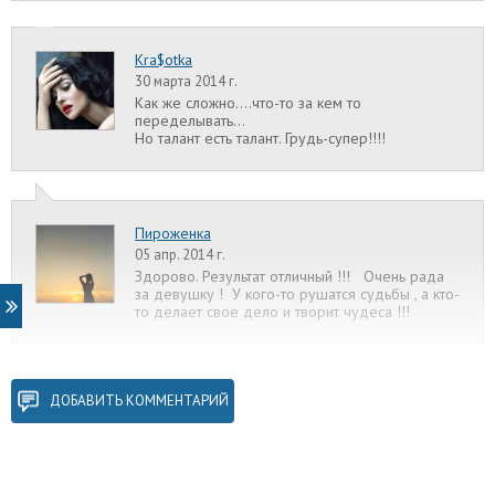
Kra$otka
30 марта 2014 г.
Как же сложно....что-то за кем то
переделывать...
Но талант есть талант. Грудь-супер!!!!
Пироженка
05 апр. 2014 г.
Здорово. Результат отличный !!! Очень рада
за девушку ! У кого-то рушатся судьбы , а кто-
то делает свое дело и творит чудеса !!!
ДОБАВИТЬ КОММЕНТАРИЙ
Нат
07 апр. 2014 г.
Спасибо! Соколов мастер своего дела, но сразу он не
захотел браться, сказал не уверен, что поможет, но я
поверила в него и уговорила его на операцию.