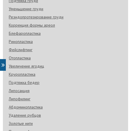
Подтяжка груди
Уменьшение груди
Реэндопротезирование груди
Коррекция формы ареол
Блефаропластика
Ринопластика
Фейслифтинг
Отопластика
Увеличение ягодиц
Круропластика
Подтяжка бедер
Липосакция
Липофилинг
Абдоминопластика
Удаление рубцов
Золотые нити