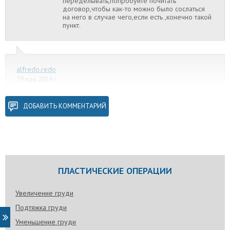
переделывать,попробуйте почитать
договор,чтобы как-то можно было сослаться
на него в случае чего,если есть ,конечно такой
пункт.
alfredo.redo
29 мая 2014 г.
переделывать собираетесь??
ДОБАВИТЬ КОММЕНТАРИЙ
Ируся
29 мая 2014 г.
А Росса мне жаль.. Бумеранг не кто не отменял, я
представляю как к нему вернется то, как он поступил со мной
ПЛАСТИЧЕСКИЕ ОПЕРАЦИИ
лично и с многими другими, которые еще увы.. будут.
Увеличение груди
Подтяжка груди
мартина
Уменьшение груди
12 июня 2014 г.