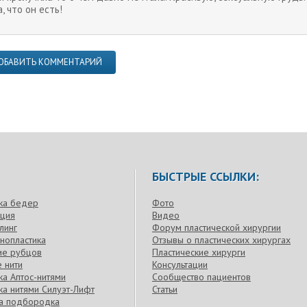
, что он есть!
ОБАВИТЬ КОММЕНТАРИЙ
БЫСТРЫЕ ССЫЛКИ:
ка бедер
Фото
кция
Видео
линг
Форум пластической хирургии
нопластика
Отзывы о пластических хирургах
ие рубцов
Пластические хирурги
 нити
Консультации
а Аптос-нитями
Сообщество пациентов
а нитями Силуэт-Лифт
Статьи
ка подбородка