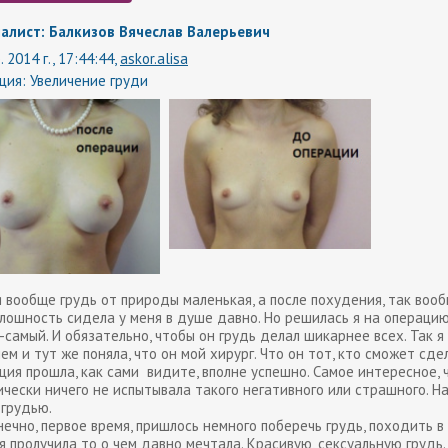
алист: Балкизов Вячеслав Валерьевич
. 2014 г., 17:44:44,
askor.alisa
ция:
Увеличение груди
я вообще грудь от природы маленькая, а после похудения, так воо
плошность сидела у меня в душе давно. Но решилась я на операцию
самый. И обязательно, чтобы он грудь делал шикарнее всех. Так я 
ем и тут же поняла, что он мой хирург. Что он тот, кто сможет сд
ция прошла, как сами видите, вполне успешно. Самое интересное, ч
ически ничего не испытывала такого негативного или страшного. Н
 грудью.
нечно, первое время, пришлось немного поберечь грудь, походить в 
я пролучила то о чем давно мечтала. Красивую, сексуальную грудь.