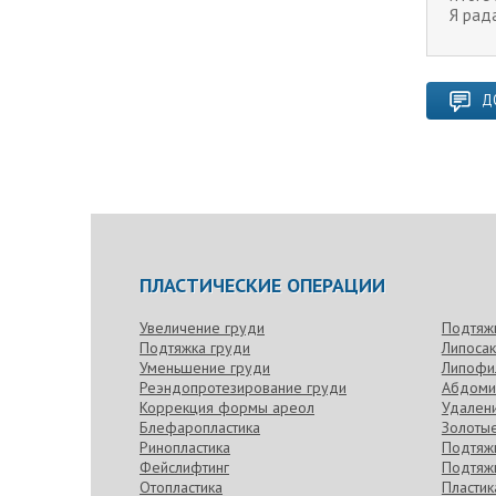
Я рада
Д
ПЛАСТИЧЕСКИЕ ОПЕРАЦИИ
Увеличение груди
Подтяж
Подтяжка груди
Липоса
Уменьшение груди
Липофи
Реэндопротезирование груди
Абдоми
Коррекция формы ареол
Удален
Блефаропластика
Золотые
Ринопластика
Подтяжк
Фейслифтинг
Подтяжк
Отопластика
Пласти