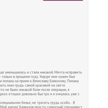
бще уменьшилась и стала никакой. Мечта исправить
 только в прошлом году. Хирург мне нужен был
и попала на прием к Вячеславу Балкизову. Попала
елать мою грудь самой красивой на свете.
то не было никакой боли после операции, я
аркоз отошел довольно быстро и я очнулась уже с
специальном белье, не трогать грудь особо... В
 Мой хирург Балкизов просто суперский специалист.