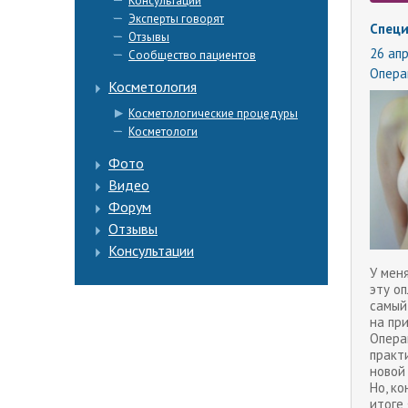
Консультации
Эксперты говорят
Специ
Отзывы
26 апр
Сообщество пациентов
Опера
Косметология
Косметологические процедуры
Косметологи
Фото
Видео
Форум
Отзывы
Консультации
У мен
эту о
самый-
на при
Опера
практ
новой
Но, ко
итоге 