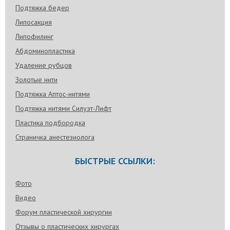
Подтяжка бедер
Липосакция
Липофилинг
Абдоминопластика
Удаление рубцов
Золотые нити
Подтяжка Аптос-нитями
Подтяжка нитями Силуэт-Лифт
Пластика подбородка
Страничка анестезиолога
БЫСТРЫЕ ССЫЛКИ:
Фото
Видео
Форум пластической хирургии
Отзывы о пластических хирургах