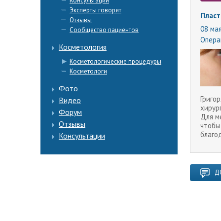
Консультации
Эксперты говорят
Пласт
Отзывы
08 мая
Сообщество пациентов
Опера
Косметология
Косметологические процедуры
Косметологи
Фото
Григор
Видео
хирург
Форум
Для м
Отзывы
чтобы 
благод
Консультации
Д