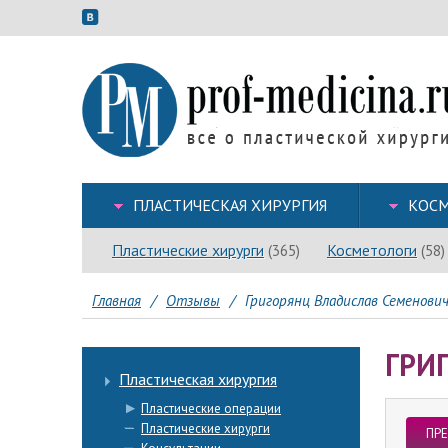
ПЛАСТИЧЕСКАЯ ХИРУРГИЯ
КОСМ
Пластические хирурги
Косметологи
(365)
(58)
Главная
/
Отзывы
/
Григорянц Владислав Семенович
ГРИ
Пластическая хирургия
Пластические операции
Пластические хирурги
ПР