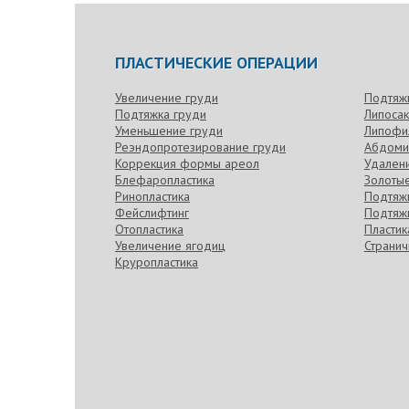
ПЛАСТИЧЕСКИЕ ОПЕРАЦИИ
Увеличение груди
Подтяж
Подтяжка груди
Липоса
Уменьшение груди
Липофи
Реэндопротезирование груди
Абдоми
Коррекция формы ареол
Удален
Блефаропластика
Золотые
Ринопластика
Подтяжк
Фейслифтинг
Подтяжк
Отопластика
Пласти
Увеличение ягодиц
Странич
Круропластика