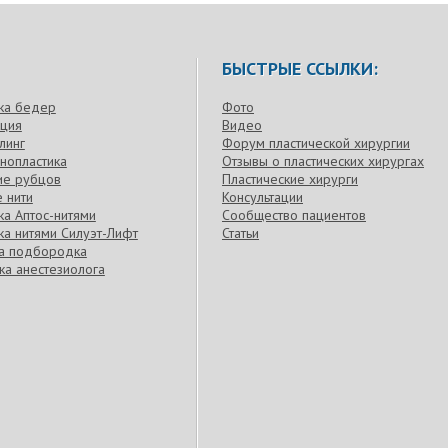
БЫСТРЫЕ ССЫЛКИ:
ка бедер
Фото
кция
Видео
линг
Форум пластической хирургии
нопластика
Отзывы о пластических хирургах
ие рубцов
Пластические хирурги
 нити
Консультации
а Аптос-нитями
Сообщество пациентов
а нитями Силуэт-Лифт
Статьи
ка подбородка
ка анестезиолога