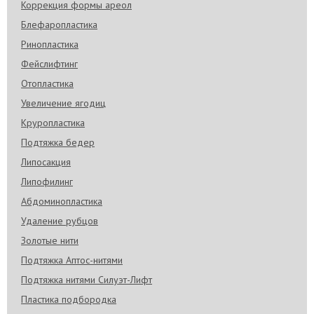
Коррекция формы ареол
Блефаропластика
Ринопластика
Фейслифтинг
Отопластика
Увеличение ягодиц
Круропластика
Подтяжка бедер
Липосакция
Липофилинг
Абдоминопластика
Удаление рубцов
Золотые нити
Подтяжка Аптос-нитями
Подтяжка нитями Силуэт-Лифт
Пластика подбородка