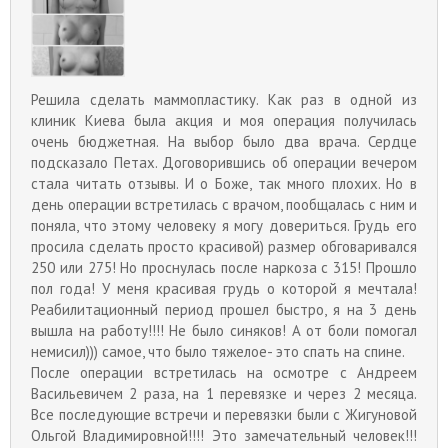
Решила сделать маммопластику. Как раз в одной из
клиник Киева была акция и моя операция получилась
очень бюджетная. На выбор было два врача. Сердце
подсказало Петах. Договорившись об операции вечером
стала читать отзывы. И о Боже, так много плохих. Но в
день операции встретилась с врачом, пообщалась с ним и
поняла, что этому человеку я могу довериться. Грудь его
просила сделать просто красивой) размер обговаривался
250 или 275! Но проснулась после наркоза с 315! Прошло
пол года! У меня красивая грудь о которой я мечтала!
Реабилитационный период прошел быстро, я на 3 день
вышла на работу!!!! Не было синяков! А от боли помогал
немисил))) самое, что было тяжелое- это спать на спине.
После операции встретилась на осмотре с Андреем
Васильевичем 2 раза, на 1 перевязке и через 2 месяца.
Все последующие встречи и перевязки были с Жигуновой
Ольгой Владимировной!!!! Это замечательный человек!!!