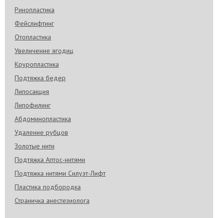
Ринопластика
Фейслифтинг
Отопластика
Увеличение ягодиц
Круропластика
Подтяжка бедер
Липосакция
Липофилинг
Абдоминопластика
Удаление рубцов
Золотые нити
Подтяжка Аптос-нитями
Подтяжка нитями Силуэт-Лифт
Пластика подбородка
Страничка анестезиолога