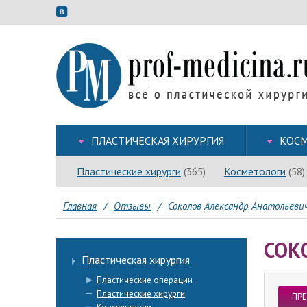
ПЛАСТИЧЕСКАЯ ХИРУРГИЯ
КОСМ
Пластические хирурги
Косметологи
(365)
(58)
Главная
/
Отзывы
/
Соколов Александр Анатольеви
СОК
Пластическая хирургия
Пластические операции
Пластические хирурги
ПР