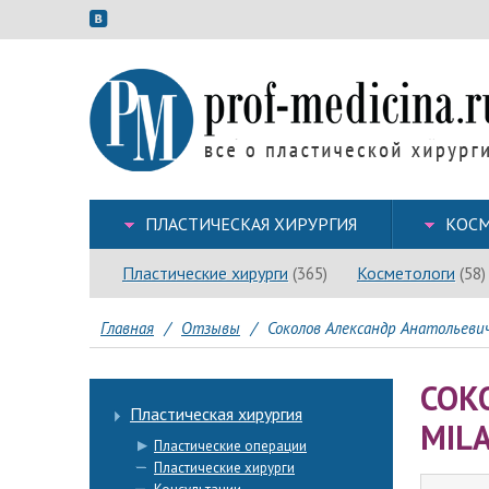
ПЛАСТИЧЕСКАЯ ХИРУРГИЯ
КОСМ
Пластические хирурги
Косметологи
(365)
(58)
Главная
/
Отзывы
/
Соколов Александр Анатольевич
СОК
Пластическая хирургия
MIL
Пластические операции
Пластические хирурги