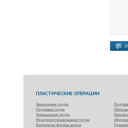
Д
ПЛАСТИЧЕСКИЕ ОПЕРАЦИИ
Увеличение груди
Подтяж
Подтяжка груди
Липоса
Уменьшение груди
Липофи
Реэндопротезирование груди
Абдоми
Коррекция формы ареол
Удален