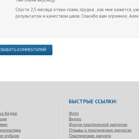
Спустя 2,5 месяца отеки спали, грудка , как мне кажется, 
результатом и качеством швов. Спасибо вам огромное, Але
ОБАВИТЬ КОММЕНТАРИЙ
БЫСТРЫЕ ССЫЛКИ:
ка бедер
Фото
кция
Видео
линг
Форум пластической хирургии
нопластика
Отзывы о пластических хирургах
ие рубцов
Пластические хирурги