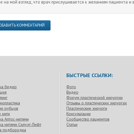
ое на мой взгляд, что врач прислушивается к желаниям пациента и 
ОБАВИТЬ КОММЕНТАРИЙ
БЫСТРЫЕ ССЫЛКИ:
ка бедер
Фото
кция
Видео
линг
Форум пластической хирургии
нопластика
Отзывы о пластических хирургах
ие рубцов
Пластические хирурги
 нити
Консультации
а Аптос-нитями
Сообщество пациентов
а нитями Силуэт-Лифт
Статьи
ка подбородка