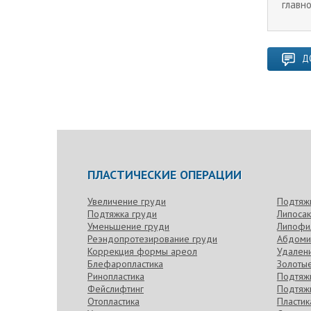
главн
Д
ПЛАСТИЧЕСКИЕ ОПЕРАЦИИ
Увеличение груди
Подтяж
Подтяжка груди
Липоса
Уменьшение груди
Липофи
Реэндопротезирование груди
Абдоми
Коррекция формы ареол
Удален
Блефаропластика
Золотые
Ринопластика
Подтяжк
Фейслифтинг
Подтяжк
Отопластика
Пласти