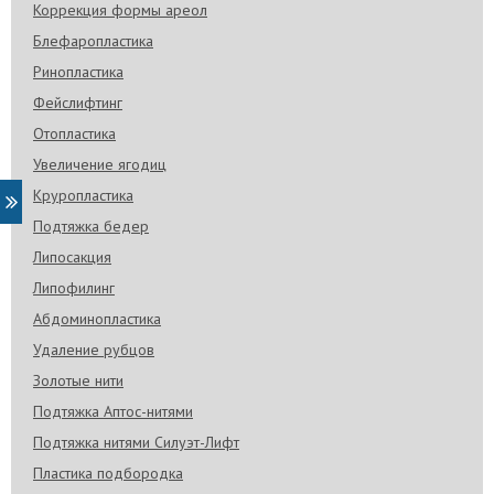
Коррекция формы ареол
Блефаропластика
Ринопластика
Фейслифтинг
Отопластика
Увеличение ягодиц
Круропластика
Подтяжка бедер
Липосакция
Липофилинг
Абдоминопластика
Удаление рубцов
Золотые нити
Подтяжка Аптос-нитями
Подтяжка нитями Силуэт-Лифт
Пластика подбородка