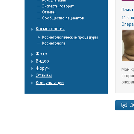
Консультации
Эксперты говорят
Пласт
Отзывы
11 янв
Сообщество пациентов
Опера
Косметология
Косметологические процедуры
Косметологи
Фото
Видео
Форум
Мой к
Отзывы
сторо
опера
Консультации
Д