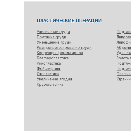
ПЛАСТИЧЕСКИЕ ОПЕРАЦИИ
Увеличение груди
Подтяж
Подтяжка груди
Липоса
Уменьшение груди
Липофи
Реэндопротезирование груди
Абдоми
Коррекция формы ареол
Удален
Блефаропластика
Золотые
Ринопластика
Подтяжк
Фейслифтинг
Подтяжк
Отопластика
Пласти
Увеличение ягодиц
Странич
Круропластика