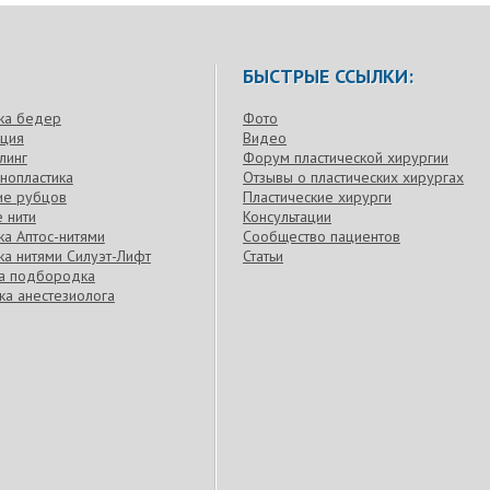
БЫСТРЫЕ ССЫЛКИ:
ка бедер
Фото
кция
Видео
линг
Форум пластической хирургии
нопластика
Отзывы о пластических хирургах
ие рубцов
Пластические хирурги
 нити
Консультации
а Аптос-нитями
Сообщество пациентов
а нитями Силуэт-Лифт
Статьи
ка подбородка
ка анестезиолога