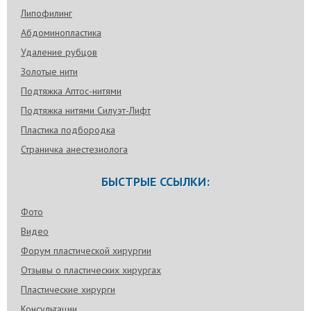
Липофилинг
Абдоминопластика
Удаление рубцов
Золотые нити
Подтяжка Аптос-нитями
Подтяжка нитями Силуэт-Лифт
Пластика подбородка
Страничка анестезиолога
БЫСТРЫЕ ССЫЛКИ:
Фото
Видео
Форум пластической хирургии
Отзывы о пластических хирургах
Пластические хирурги
Консультации