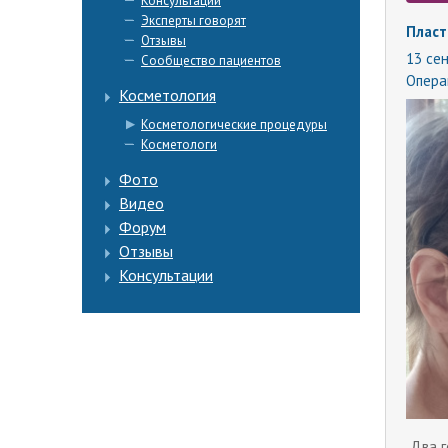
Консультации
Эксперты говорят
Пласт
Отзывы
13 сен
Сообщество пациентов
Опера
Косметология
Косметологические процедуры
Косметологи
Фото
Видео
Форум
Отзывы
Консультации
Два г