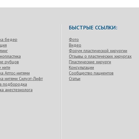
БЫСТРЫЕ ССЫЛКИ:
ка бедер
Фото
кция
Видео
линг
Форум пластической хирургии
нопластика
Отзывы о пластических хирургах
ие рубцов
Пластические хирурги
 нити
Консультации
а Аптос-нитями
Сообщество пациентов
а нитями Силуэт-Лифт
Статьи
ка подбородка
ка анестезиолога