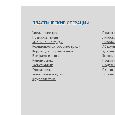
ПЛАСТИЧЕСКИЕ ОПЕРАЦИИ
Увеличение груди
Подтяж
Подтяжка груди
Липоса
Уменьшение груди
Липофи
Реэндопротезирование груди
Абдоми
Коррекция формы ареол
Удален
Блефаропластика
Золотые
Ринопластика
Подтяжк
Фейслифтинг
Подтяжк
Отопластика
Пласти
Увеличение ягодиц
Странич
Круропластика