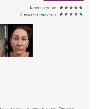
Качество услуги:
Отношение персонала:
 шеи, а угораздило попасть к этому Типикину.