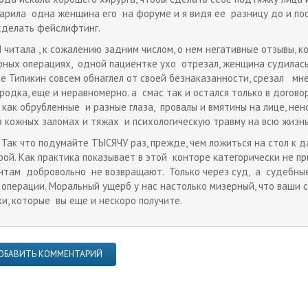
арила одна женщина его на форуме и я видя ее разницу до и посл
сделать фейслифтинг.
ала , к сожалению задним числом, о нем негативные отзывы, ко
рных операциях, одной пациентке ухо отрезал, женщина судилась
ае Типикин совсем обнаглел от своей безнаказанности, срезал мн
родка, еще и неравномерно. а смас так и остался только в догов
, как обрубленные и разные глаза, провалы и вмятины на лице, н
 кожных заломах и тяжах и психологическую травму на всю жизнь
то подумайте ТЫСЯЧУ раз, прежде, чем ложиться на стол к дан
рой. Как практика показывает в этой конторе категорически не п
нтам добровольно не возвращают. Только через суд, а судебны
 операции. Моральный ущерб у нас настолько мизерный, что ваши
ки, которые вы еще и нескоро получите.
ОБАВИТЬ КОММЕНТАРИЙ