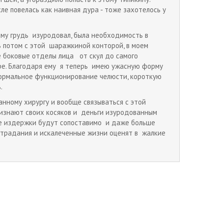
е повелась как наивная дура - тоже захотелось у
му грудь изуродовал, была необходимость в
 потом с этой шаражкиной конторой, в моем
е боковые отделы лица от скул до самого
оре. Благодаря ему я теперь имею ужасную форму
енормальное функционирование челюсти, короткую
.
ному хирургу и вообще связываться с этой
ризнают своих косяков и деньги изуродованным
е издержки будут сопоставимо и даже больше
 страдания и искалеченные жизни оценят в жалкие