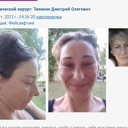
ический хирург: Типикин Дмитрий Олегович
т. 2022 г., 14:26:20,
каргополочка
ция:
Фейслифтинг
ода искала хорошего хирурга, чтобы сделать себе подтяжку лица и