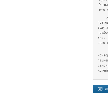
Распи
него 
Я чит
повто
вслуч
подбо
лица 
шею в
Так ч
конто
пацие
самой
копей
Д