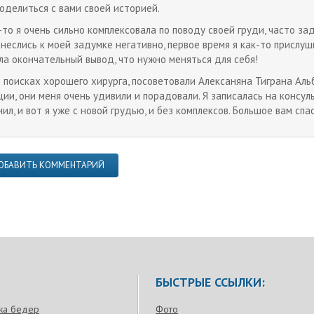
поделиться с вами своей историей.
-то я очень сильно комплексовала по поводу своей груди, часто за
тнеслись к моей задумке негативно, первое время я как-то прислу
ла окончательный вывод, что нужно меняться для себя!
в поисках хорошего хирурга, посоветовали Алексаняна Тиграна Аль
ции, они меня очень удивили и порадовали. Я записалась на консу
ил, и вот я уже с новой грудью, и без комплексов. Большое вам спа
ОБАВИТЬ КОММЕНТАРИЙ
БЫСТРЫЕ ССЫЛКИ:
ка бедер
Фото