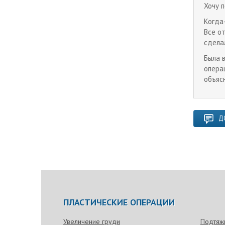
Хочу 
Когда
Все о
сдела
Была 
опера
объясн
Д
ПЛАСТИЧЕСКИЕ ОПЕРАЦИИ
Увеличение груди
Подтяж