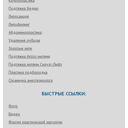
Круропластика
Подтяжка бедер
Липосакция
Липофилинг
Абдоминопластика
Удаление рубцов
Золотые нити
Подтяжка Аптос-нитями
Подтяжка нитями Силуэт-Лифт
Пластика подбородка
Страничка анестезиолога
БЫСТРЫЕ ССЫЛКИ:
Фото
Видео
Форум пластической хирургии