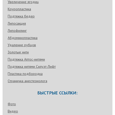
Увеличение ягодиц
Круропластика
Подтяжка бедер
Липосакция
Липофилинг
Абдоминопластика
Удаление рубцов
Золотые нити
Подтяжка Аптос-нитями
Подтяжка нитями Силуэт-Лифт
Пластика подбородка
Страничка анестезиолога
БЫСТРЫЕ ССЫЛКИ:
Фото
Видео