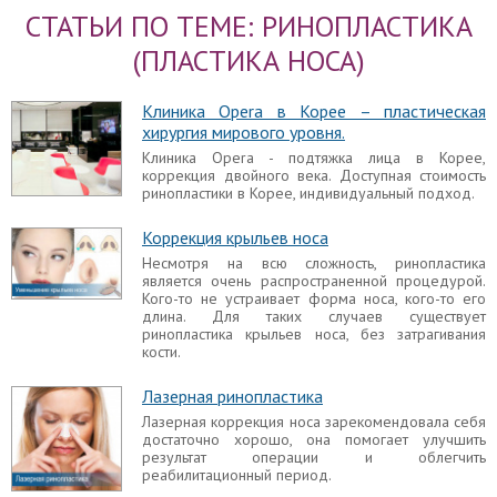
Сколько держится отек после ринопластики, как
СТАТЬИ ПО ТЕМЕ: РИНОПЛАСТИКА
долго ожидать спадения отека? У некоторых
людей опухлость может сохраняться более года,
(ПЛАСТИКА НОСА)
у отдельных лиц она менее выражена, чем у
других.
Клиника Opera в Корее – пластическая
Дипроспан после ринопластики
хирургия мирового уровня.
По понятным причинам многие пациенты желают
Клиника Opera - подтяжка лица в Корее,
сократить время, в течение которого на лице
коррекция двойного века. Доступная стоимость
присутствуют вышеупомянутые припухлости.
ринопластики в Корее, индивидуальный подход.
Препарат дипроспан используется многими
пластическими хирургами для сокращения
Коррекция крыльев носа
продолжительности реабилитационного периода
после ринопластики и уменьшения выраженности
Несмотря на всю сложность, ринопластика
отечности.
является очень распространенной процедурой.
Кого-то не устраивает форма носа, кого-то его
длина. Для таких случаев существует
Инъекционная ринопластика
ринопластика крыльев носа, без затрагивания
Существуют различные виды безоперационной
кости.
ринопластики, позволяющие исправить мелкие
недостатки внешнего вида носа при помощи
Лазерная ринопластика
специальных инъекций без применения
хирургического вмешательства.
Лазерная коррекция носа зарекомендовала себя
достаточно хорошо, она помогает улучшить
Последствия ринопластики
результат операции и облегчить
реабилитационный период.
Пластика носа заслуженно считается одной из