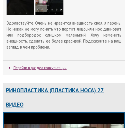
Реабилитация после ринопластики
Здравствуйте. Очень не нравится внешность своя, я парень.
В погоне за идеальной внешностью, огромное
Но никак не могу понять что портит лицо, или нос длиноват
внимание уделяется коррекции носа. Но стоит
или подбородок слишком маленький. Хочу изменить
учитывать, что конечный результат зависит не
внешность, сделать ее более красивой. Подскажите на ваш
только от того, насколько успешно проведена
сама операция, но и насколько грамотно
взгляд в чем проблема.
проходит восстановление после ринопластики.
Перейти в раздел консультации
РИНОПЛАСТИКА (ПЛАСТИКА НОСА) 27
ВИДЕО