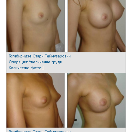
Гогибиридзе Отари Теймузарович
Операция:
Увеличение груди
Количество фото:
1
Гогибиридзе Отари Теймузарович