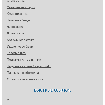
Отопластика
Увеличение ягодиц
Круропластика
Подтяжка бедер
Липосакция
Липофилинг
Абдоминопластика
Удаление рубцов
Золотые нити
Подтяжка Аптос-нитями
Подтяжка нитями Силуэт-Лифт
Пластика подбородка
Страничка анестезиолога
БЫСТРЫЕ ССЫЛКИ:
Фото