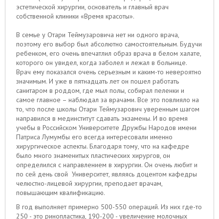
эстетической хирургии, основатель и главный врач
собственной клиники «Время красоты».
В семье у Отари Теймузаровича нет ни одного врача,
поэтому его выбор был абсолютно самостоятельным. Будучи
ребенком, его очень впечатлил образ врача в белом халате,
которого он увидел, когда заболел и лежал в больнице.
Врач ему показался очень серьезным и каким-то невероятно
значимым. И уже в пятнадцать лет он пошел работать
санитаром в роддом, где мыл полы, собирал пеленки и
самое главное – наблюдал за врачами. Все это повлияло на
то, что после школы Отари Теймузарович уверенным шагом
направился в мединститут сдавать экзамены. И во время
учебы в Российском Университете Дружбы Народов имени
Патриса Лумумбы его всегда интересовали именно
хирургическое аспекты. Благодаря тому, что на кафедре
было много знаменитых пластических хирургов, он
определился с направлением в хирургии. Он очень любит и
по сей день свой Университет, являясь доцентом кафедры
челюстно-лицевой хирургии, преподает врачам,
повышающим квалификацию.
В год выполняет примерно 500-550 операций. Из них где-то
250 - это ринопластика, 190-200 - увеличение молочных