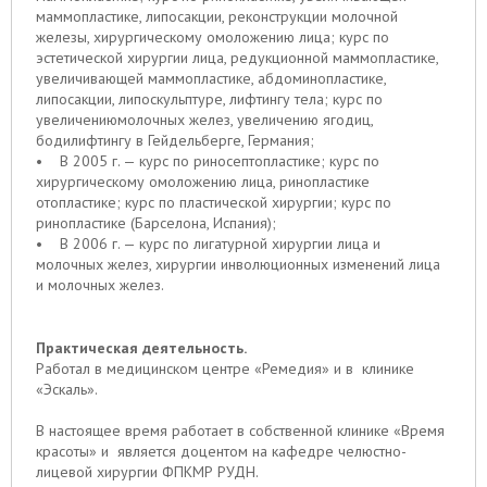
маммопластике, липосакции, реконструкции молочной
железы, хирургическому омоложению лица; курс по
эстетической хирургии лица, редукционной маммопластике,
увеличивающей маммопластике, абдоминопластике,
липосакции, липоскульптуре, лифтингу тела; курс по
увеличениюмолочных желез, увеличению ягодиц,
бодилифтингу в Гейдельберге, Германия;
• В 2005 г. — курс по риносептопластике; курс по
хирургическому омоложению лица, ринопластике
отопластике; курс по пластической хирургии; курс по
ринопластике (Барселона, Испания);
• В 2006 г. — курс по лигатурной хирургии лица и
молочных желез, хирургии инволюционных изменений лица
и молочных желез.
Практическая деятельность.
Работал в медицинском центре «Ремедия» и в клинике
«Эскаль».
В настоящее время работает в собственной клинике «Время
красоты» и является доцентом на кафедре челюстно-
лицевой хирургии ФПКМР РУДН.