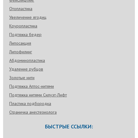
Фейслифтинг
Отопластика
Увеличение ягодиц
Круропластика
Подтяжка бедер
Липосакция
Липофилинг
Абдоминопластика
Удаление рубцов
Золотые нити
Подтяжка Аптос-нитями
Подтяжка нитями Силуэт-Лифт
Пластика подбородка
Страничка анестезиолога
БЫСТРЫЕ ССЫЛКИ: