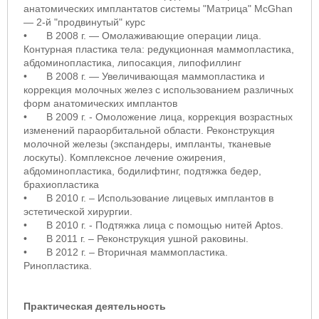
анатомических имплантатов системы "Матрица" McGhan
— 2-й "продвинутый" курс
•
В 2008 г. — Омолаживающие операции лица.
Контурная пластика тела: редукционная маммопластика,
абдоминопластика, липосакция, липофиллинг
•
В 2008 г. — Увеличивающая маммопластика и
коррекция молочных желез с использованием различных
форм анатомических имплантов
•
В 2009 г. - Омоложение лица, коррекция возрастных
изменений параорбитальной области. Реконструкция
молочной железы (экспандеры, импланты, тканевые
лоскуты). Комплексное лечение ожирения,
абдоминопластика, бодилифтинг, подтяжка бедер,
брахиопластика
•
В 2010 г. – Использование лицевых имплантов в
эстетической хирургии.
•
В 2010 г. - Подтяжка лица с помощью нитей Aptos.
•
В 2011 г. – Реконструкция ушной раковины.
•
В 2012 г. – Вторичная маммопластика.
Ринопластика.
Практическая деятельность