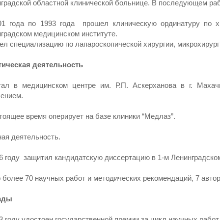
градской областной клинической больнице. В последующем раб
91 года по 1993 года прошел клиническую ординатуру по хи
градском медицинском институте.
л специализацию по лапароскопической хирургии, микрохирург
тическая деятельность
тал в медицинском центре им. Р.П. Аскерханова в г. Маха
ением.
тоящее время оперирует на базе клиники “Медлаз”.
ая деятельность.
6 году защитил кандидатскую диссертацию в 1-м Ленинградско
 более 70 научных работ и методических рекомендаций, 7 автор
ады
3 году удостоен государственной премии за цикл научных работ