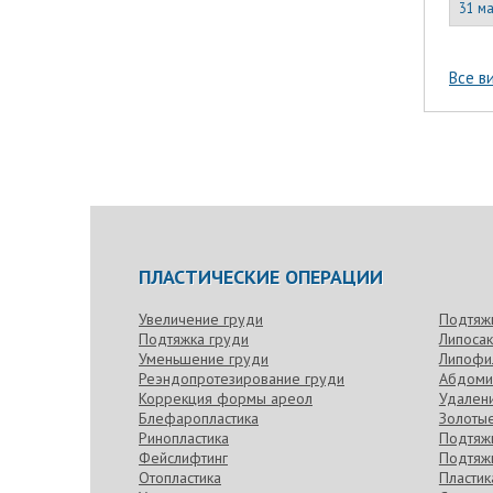
31 ма
Все в
ПЛАСТИЧЕСКИЕ ОПЕРАЦИИ
Увеличение груди
Подтяж
Подтяжка груди
Липоса
Уменьшение груди
Липофи
Реэндопротезирование груди
Абдоми
Коррекция формы ареол
Удален
Блефаропластика
Золотые
Ринопластика
Подтяжк
Фейслифтинг
Подтяжк
Отопластика
Пласти