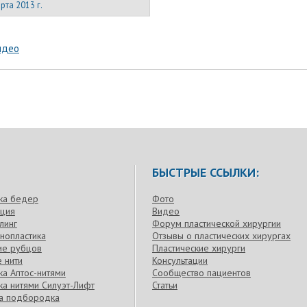
рта 2013 г.
идео
БЫСТРЫЕ ССЫЛКИ:
ка бедер
Фото
кция
Видео
линг
Форум пластической хирургии
нопластика
Отзывы о пластических хирургах
ие рубцов
Пластические хирурги
 нити
Консультации
а Аптос-нитями
Сообщество пациентов
а нитями Силуэт-Лифт
Статьи
ка подбородка