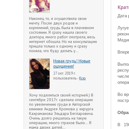
Крат
Дата 
Наконец то, я осуществила свою
мечту. После двух родов и
кормлений, грудь была в плачевном
Лугуе
состоянии. Я сразу нашла своего
рекон
доктора, много работ смотрела, весь
Медиц
интернет обошла. Но на консультацию
пришла только к одному и сразу
поняла, что буду делать у...
Вперв
Новая грудь! Новые
Выпо
ощущения!
респу
27 окт. 2019 г.
числе
пользователь -
Ксю
опера
Во вр
Хочу поделиться своей историей.) В
сентябре 2017г. сделала операцию
пост
по увеличению груди в Авторской
клинике Андрея Хромова у хирурга
Обра
Кахраманова Эльдара Бегларовича.
Очень долго решалась на такую
операцию, много страхов было... Я
В 19
мама двоих детей...