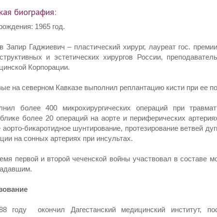
кая биография:
рождения: 1965 год.
в Запир Гаджиевич – пластический хирург, лауреат гос. преми
структивных и эстетических хирургов России, преподавател
инской Корпорации.
ые на северном Кавказе выполнил реплантацию кисти при ее п
лнил более 400 микрохирургических операций при травмат
блике более 20 операций на аорте и периферических артерия
 аорто-бикаротидное шунтирование, протезирование ветвей дуг
ции на сонных артериях при инсультах.
емя первой и второй чеченской войны участвовал в составе 
радавшим.
зование
88 году окончил Дагестанский медицинский институт, по