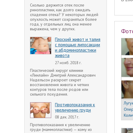
Сколько держится отек после
ринопластики, как долго ожидать
спадения отека? У некоторых людей
опухлость может сохраняться более
года, у отдельных лиц она менее
выражена, чем у других.
Фот
Плоский живот и талия
с помощью липосакции
и абдоминопластики
живота
27 нояб. 2018 г.
Пластический хирург клиники
«Линлайн» Дмитрий Александрович
Надельсон раскроет секрет
восстановления живота и четких
контуров тела после родов или
сильного похудения.
Лугу
Противопоказания к
Опер
увеличению груди
Коли
08 дек. 2017 г.
Противопоказания к увеличению
груди (маммопластике) — кому из