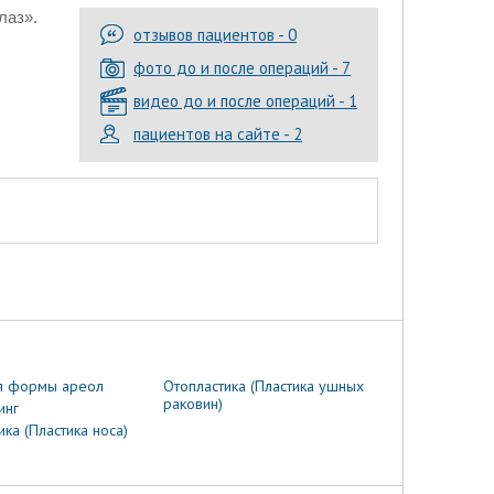
лаз».
отзывов пациентов - 0
фото до и после операций - 7
видео до и после операций - 1
пациентов на сайте - 2
я формы ареол
Отопластика (Пластика ушных
раковин)
инг
ика (Пластика носа)