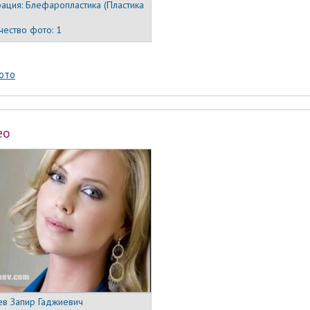
ация:
Блефаропластика (Пластика
чество фото:
1
ото
ео
ев Запир Гаджиевич