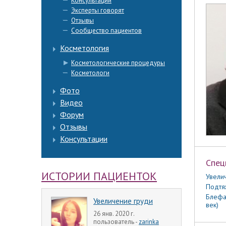
Консультации
Эксперты говорят
Отзывы
Сообщество пациентов
Косметология
Косметологические процедуры
Косметологи
Фото
Видео
Форум
Отзывы
Консультации
Спец
ИСТОРИИ ПАЦИЕНТОК
Увели
Подтя
Блефа
Увеличение груди
век)
26 янв. 2020 г.
пользователь -
zarinka