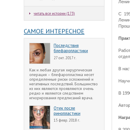
Ленин
читать все истории (173)
С 19
Ленин
Проше
САМОЕ ИНТЕРЕСНОЕ
Прак
Последствия
Рабо
блефаропластики
отдел
27 окт. 2017 г.
В нас
Как и любая другая хирургическая
операция – блефаропластика несет
определенные риски осложнений и
Научн
негативных последствий. Большинство
из них являются проявляются очень
редко и являются следствием
В 199
игнорирования предписаний врача.
Автор
Отек после
ринопластики
Нагр
15 февр. 2018 г.
В 200