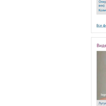
Опер
век)
Коли
Все ф
Вид
Лугу