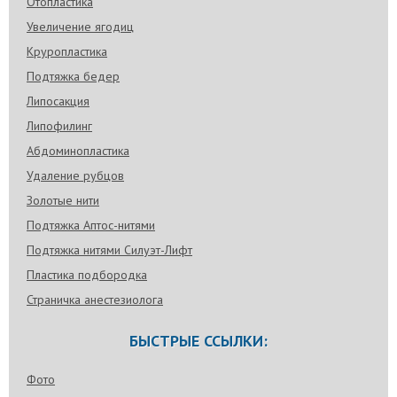
Отопластика
Увеличение ягодиц
Круропластика
Подтяжка бедер
Липосакция
Липофилинг
Абдоминопластика
Удаление рубцов
Золотые нити
Подтяжка Аптос-нитями
Подтяжка нитями Силуэт-Лифт
Пластика подбородка
Страничка анестезиолога
БЫСТРЫЕ ССЫЛКИ:
Фото