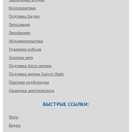
Круропластика
Подтяжка бедер
Липосакция
Липофилинг
Абдоминопластика
Удаление рубцов
Золотые нити
Подтяжка Аптос-нитями
Подтяжка нитями Силуэт-Лифт
Пластика подбородка
Страничка анестезиолога
БЫСТРЫЕ ССЫЛКИ:
Фото
Видео