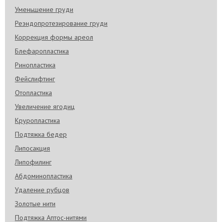
Уменьшение груди
Реэндопротезирование груди
Коррекция формы ареол
Блефаропластика
Ринопластика
Фейслифтинг
Отопластика
Увеличение ягодиц
Круропластика
Подтяжка бедер
Липосакция
Липофилинг
Абдоминопластика
Удаление рубцов
Золотые нити
Подтяжка Аптос-нитями