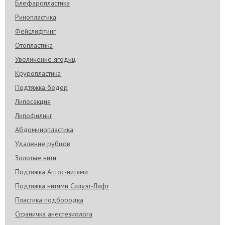
Блефаропластика
Ринопластика
Фейслифтинг
Отопластика
Увеличение ягодиц
Круропластика
Подтяжка бедер
Липосакция
Липофилинг
Абдоминопластика
Удаление рубцов
Золотые нити
Подтяжка Аптос-нитями
Подтяжка нитями Силуэт-Лифт
Пластика подбородка
Страничка анестезиолога