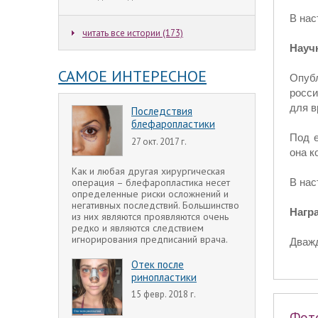
В нас
читать все истории (173)
Науч
САМОЕ ИНТЕРЕСНОЕ
Опуб
росси
для в
Последствия
блефаропластики
Под е
27 окт. 2017 г.
она к
Как и любая другая хирургическая
операция – блефаропластика несет
В нас
определенные риски осложнений и
негативных последствий. Большинство
Нагр
из них являются проявляются очень
редко и являются следствием
игнорирования предписаний врача.
Дважд
Отек после
ринопластики
15 февр. 2018 г.
Фот