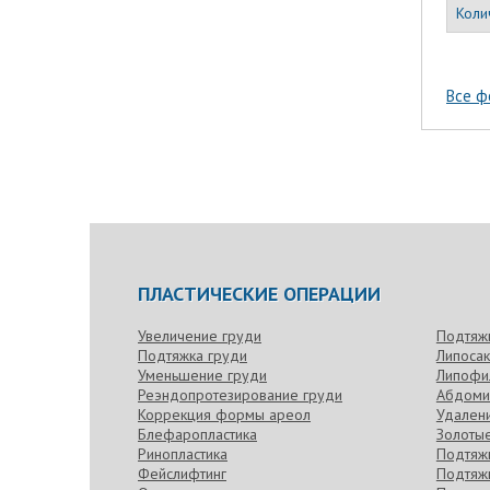
Коли
Все ф
ПЛАСТИЧЕСКИЕ ОПЕРАЦИИ
Увеличение груди
Подтяж
Подтяжка груди
Липоса
Уменьшение груди
Липофи
Реэндопротезирование груди
Абдоми
Коррекция формы ареол
Удален
Блефаропластика
Золотые
Ринопластика
Подтяжк
Фейслифтинг
Подтяжк