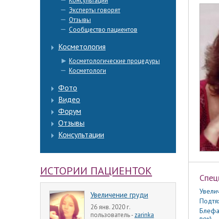
Консультации
Эксперты говорят
Отзывы
Сообщество пациентов
Косметология
Косметологические процедуры
Косметологи
Фото
Видео
Форум
Отзывы
Консультации
ИСТОРИИ ПАЦИЕНТОК
Спец
Увели
Увеличение груди
Подтя
26 янв. 2020 г.
Блефа
пользователь -
zarinka
век)