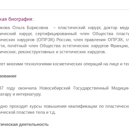
кая биография:
якова Ольга Борисовна
– пластический хирург, доктор мед
тический хирург, сертифицированный член Общества пласти
тических хирургов (ОПРЭХ) России, член правления ОПРЭХ, 
ти, почётный член Общества эстетических хирургов Франции
ических, реконструктивных и эстетических хирургов.
ет многими технологиями косметических операций на лице и те
зование
87 году окончила Новосибирский Государственный Медицин
атару и интернатуру.
дно проходит курсы повышения квалификации по пластическо
ической пластике тела и т.д.
тическая деятельность