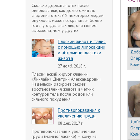
Сколько держится отек после
ринопластики, как долго ожидать
спадения отека? У некоторых людей
опухлость может сохраняться более
года, у отдельных лиц она менее
выражена, чем у других.
Плоский живот и талия
с помощью липосакции
Добр
и абдоминопластики
живота
Опер
Коли
27 нояб. 2018 г.
Пластический хирург клиники
«Линлайн» Дмитрий Александрович
Надельсон раскроет секрет
восстановления живота и четких
контуров тела после родов или
сильного похудения.
Противопоказания к
увеличению груди
Добр
08 дек. 2017 г.
Опер
Противопоказания к увеличению
Коли
груди (маммопластике) — кому из