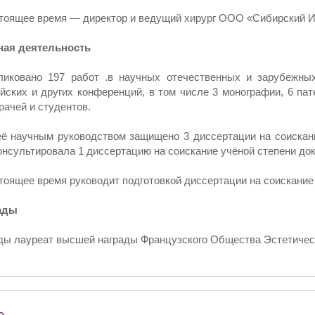
тоящее время — директор и ведущий хирург ООО «Сибирский И
ная деятельность
ликовано 197 работ .в научных отечественных и зарубежны
йских и других конференций, в том числе 3 монографии, 6 пат
рачей и студентов.
ё научным руководством защищено 3 диссертации на соискани
онсультировала 1 диссертацию на соискание учёной степени до
тоящее время руководит подготовкой диссертации на соискание
ады
ы лауреат высшей награды Французского Общества Эстетическо
о