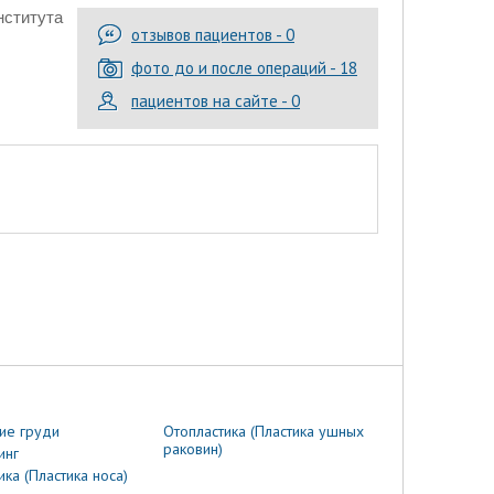
нститута
отзывов пациентов - 0
фото до и после операций - 18
пациентов на сайте - 0
ие груди
Отопластика (Пластика ушных
раковин)
инг
ика (Пластика носа)