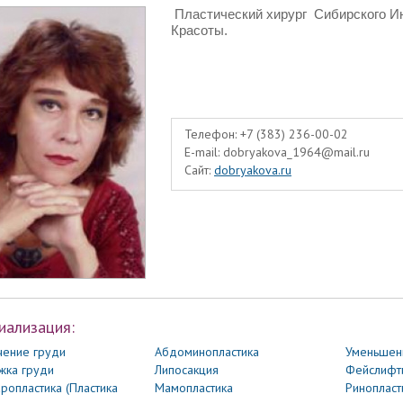
Пластический хирург
Сибирского И
Красоты.
Телефон:
+7 (383) 236-00-02
E-mail:
dobryakova_1964@mail.ru
Сайт:
dobryakova.ru
иализация:
чение груди
Абдоминопластика
Уменьшен
жка груди
Липосакция
Фейслифт
ропластика (Пластика
Мамопластика
Ринопласт