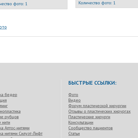
Количество фото:
1
чество фото:
1
ото
БЫСТРЫЕ ССЫЛКИ:
ка бедер
Фото
кция
Видео
линг
Форум пластической хирургии
нопластика
Отзывы о пластических хирургах
ие рубцов
Пластические хирурги
 нити
Консультации
а Аптос-нитями
Сообщество пациентов
а нитями Силуэт-Лифт
Статьи