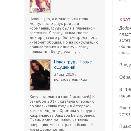
Крат
Наконец то, я осуществила свою
мечту. После двух родов и
Добр
кормлений, грудь была в плачевном
состоянии. Я сразу нашла своего
плас
доктора, много работ смотрела, весь
эсте
интернет обошла. Но на консультацию
облас
пришла только к одному и сразу
поняла, что буду делать у...
пласт
Новая грудь! Новые
Владе
ощущения!
27 окт. 2019 г.
Обра
пользователь -
Ксю
В 19
ордин
Хочу поделиться своей историей.) В
сентябре 2017г. сделала операцию
по увеличению груди в Авторской
Ежего
клинике Андрея Хромова у хирурга
эстет
Кахраманова Эльдара Бегларовича.
Очень долго решалась на такую
операцию, много страхов было... Я
Прак
мама двоих детей...