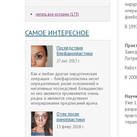
хирур
опера
читать все истории (173)
флебо
В 199
САМОЕ ИНТЕРЕСНОЕ
Практ
Последствия
Завед
блефаропластики
Патри
27 окт. 2017 г.
Работ
Как и любая другая хирургическая
В 200
операция – блефаропластика несет
определенные риски осложнений и
негативных последствий. Большинство
из них являются проявляются очень
Научн
редко и являются следствием
Уже 1
игнорирования предписаний врача.
разра
Отек после
практ
ринопластики
терап
15 февр. 2018 г.