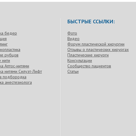
БЫСТРЫЕ ССЫЛКИ:
ка бедер
Фото
кция
Видео
линг
Форум пластической хирургии
нопластика
Отзывы о пластических хирургах
ие рубцов
Пластические хирурги
 нити
Консультации
а Аптос-нитями
Сообщество пациентов
а нитями Силуэт-Лифт
Статьи
ка подбородка
ка анестезиолога