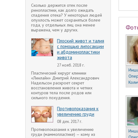
Сколько держится отек после
ринопластики, как долго ожидать
спадения отека? У некоторых людей
опухлость может сохраняться более
года, у отдельных лиц она менее
Фот
выражена, чем у других.
Плоский живот и талия
с помощью липосакции
и абдоминопластики
живота
27 нояб. 2018 г.
Инша
Пластический хирург клиники
Опер
«Линлайн» Дмитрий Александрович
Коли
Надельсон раскроет секрет
восстановления живота и четких
контуров тела после родов или
сильного похудения.
Противопоказания к
увеличению груди
08 дек. 2017 г.
Противопоказания к увеличению
Инша
груди (маммопластике) — кому из
Опер