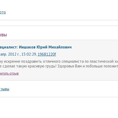
ото
ывы
ециалист: Иншаков Юрий Михайлович
апр. 2012 г., 15:02:29
,
19681220f
чу искренне поздравить отличного специалиста по пластической 
е сделал такую красивую грудь! Здоровья Вам и побольше положи
читать отзыв
тзывы