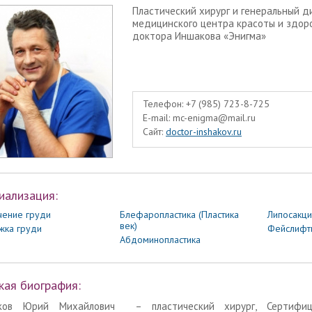
Пластический хирург и генеральный 
медицинского центра красоты и здор
доктора Иншакова «Энигма»
Телефон:
+7 (985) 723-8-725
E-mail:
mc-enigma@mail.ru
Сайт:
doctor-inshakov.ru
иализация:
чение груди
Блефаропластика (Пластика
Липосакци
век)
жка груди
Фейслифт
Абдоминопластика
кая биография:
ков Юрий Михайлович – пластический хирург, Сертифиц