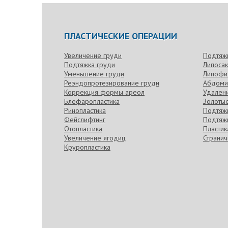
ПЛАСТИЧЕСКИЕ ОПЕРАЦИИ
Увеличение груди
Подтяж
Подтяжка груди
Липоса
Уменьшение груди
Липофи
Реэндопротезирование груди
Абдоми
Коррекция формы ареол
Удален
Блефаропластика
Золотые
Ринопластика
Подтяжк
Фейслифтинг
Подтяжк
Отопластика
Пласти
Увеличение ягодиц
Странич
Круропластика