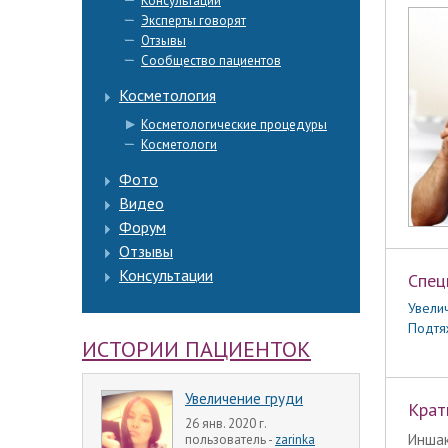
Консультации
Эксперты говорят
Отзывы
Сообщество пациентов
Косметология
Косметологические процедуры
Косметологи
Фото
Видео
Форум
Отзывы
Консультации
Спец
Увели
Подтя
ИСТОРИИ ПАЦИЕНТОК
Увеличение груди
Крат
26 янв. 2020 г.
Инша
пользователь -
zarinka