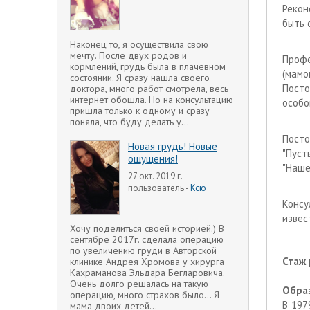
Рекон
быть 
Наконец то, я осуществила свою
мечту. После двух родов и
Профе
кормлений, грудь была в плачевном
(мамо
состоянии. Я сразу нашла своего
Посто
доктора, много работ смотрела, весь
интернет обошла. Но на консультацию
особо
пришла только к одному и сразу
поняла, что буду делать у...
Посто
Новая грудь! Новые
"Пуст
ощущения!
"Наше 
27 окт. 2019 г.
пользователь -
Ксю
Консу
извес
Хочу поделиться своей историей.) В
сентябре 2017г. сделала операцию
по увеличению груди в Авторской
Стаж 
клинике Андрея Хромова у хирурга
Кахраманова Эльдара Бегларовича.
Очень долго решалась на такую
Обра
операцию, много страхов было... Я
В 197
мама двоих детей...