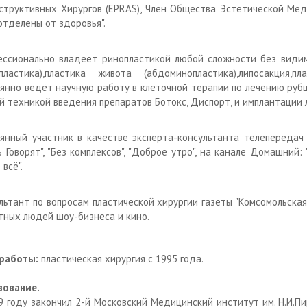
структивных Хирургов (EPRAS), Член Общества Эстетической Мед
отделены от здоровья".
ссионально владеет ринопластикой любой сложности без видим
пластика),пластика живота (абдоминопластика),липосакция,п
янно ведёт научную работу в клеточной терапии по лечению рубц
й техникой введения препаратов Ботокс, Диспорт, и имплантации 
янный участник в качестве эксперта-консультанта телепередач н
ь Говорят", "Без комплексов", "Доброе утро", на канале Домашний:
всё".
льтант по вопросам пластической хирургии газеты "Комсомольская 
тных людей шоу-бизнеса и кино.
работы:
пластическая хирургия с 1995 года.
зование.
9 году закончил 2-й Московский Медицинский институт им. Н.И.Пир