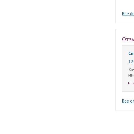
Все ф
Отз
Сп
12 
Хо
мн
Все о