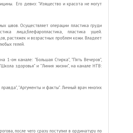
ицины. Его девиз: "Изящество и красота не могут
ых швов. Осуществляет операции пластика груди
ластика лица,блефаропластика, пластика ушей.
ов, растяжек и возрастных проблем кожи. Владеет
любых гелей.
а 1-ом канале: "Большая Стирка", "Пять Вечеров",
 "Школа здоровья" и "Линия жизни", на канале НТВ:
правда", "Аргументы и факты". Личный врач многих
огова, после чего сразу поступил в ординатуру по