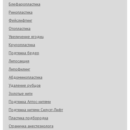
Блефаропластика
Ринопластика
Фейслифтинг
Отопластика
Увеличение ягодиц
Круропластика
Подтяжка бедер
Липосакция
Липофилинг
Абдоминопластика
Удаление рубцов
Золотые нити
Подтяжка Аптос-нитями
Подтяжка нитями Силуэт-Лифт
Пластика подбородка
Страничка анестезиолога