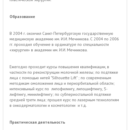
Образование
В 2004 г. окончил Санкт-Петербургскую государственную
медицинскую академию им. И.И. Мечникова. С 2004 по 2006
гг. проходил обучение в ординатуре по специальности
«хирургия» в академии им. И.И. Мечникова.
Ежегодно проходит курсы повышения квалификации, в
частности по реконструкции молочной железы; по подтяжке
лица с помощью нитей "Silhouette Lift" ; по современным
методикам омоложения лица и периорбитальной области;
интенсивыный курс по липофилингу, липошифтингу, S-
лифтингу, минилифтингу; по cубпериостальной подтяжке
средней трети лица; прошел курс по лазерным технологиям
в онкодерматологии и косметологии и т.д.
Практическая деятельность