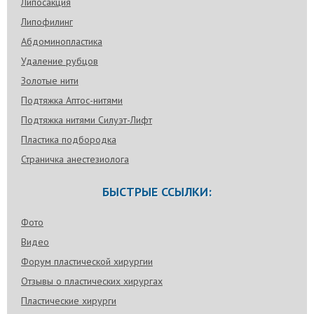
Липосакция
Липофилинг
Абдоминопластика
Удаление рубцов
Золотые нити
Подтяжка Аптос-нитями
Подтяжка нитями Силуэт-Лифт
Пластика подбородка
Страничка анестезиолога
БЫСТРЫЕ ССЫЛКИ:
Фото
Видео
Форум пластической хирургии
Отзывы о пластических хирургах
Пластические хирурги