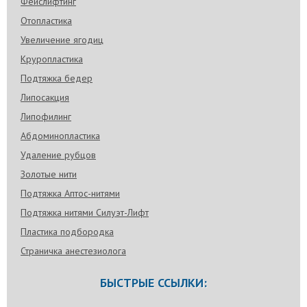
Фейслифтинг
Отопластика
Увеличение ягодиц
Круропластика
Подтяжка бедер
Липосакция
Липофилинг
Абдоминопластика
Удаление рубцов
Золотые нити
Подтяжка Аптос-нитями
Подтяжка нитями Силуэт-Лифт
Пластика подбородка
Страничка анестезиолога
БЫСТРЫЕ ССЫЛКИ: