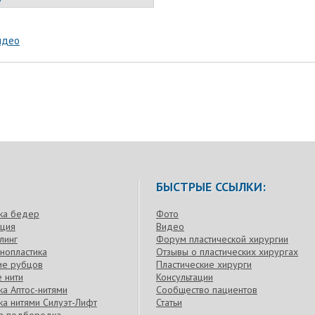
идео
БЫСТРЫЕ ССЫЛКИ:
ка бедер
Фото
кция
Видео
линг
Форум пластической хирургии
нопластика
Отзывы о пластических хирургах
ие рубцов
Пластические хирурги
 нити
Консультации
а Аптос-нитями
Сообщество пациентов
а нитями Силуэт-Лифт
Статьи