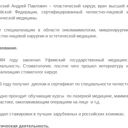
ский Андрей Павлович – пластический хирург, врач высшей 
ийской Федерации, сертифицированный челюстно-лицевой 
ической медицины.
т специализацию в области онкомаммологии, микрохирургии,
тно-лицевой хирургии и эстетической медицине.
зование.
84 году закончил Уфимский государственный медицински
альность: Стоматология, послче чего прошел интернатуру н
ализацию стоматолог хирург.
6 году получил диплом и сертификат по специальности челюст
дно проходит обучающие курсы по лазерной медицине, маммопл
астике, омолаживающим операциям на лице и т.д.
дил стажировки в лучших зарубежных и российских клиниках.
тическая деятельность.