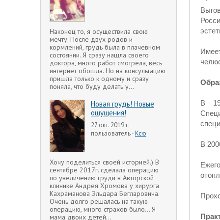
Выгов
Росс
эстет
Наконец то, я осуществила свою
мечту. После двух родов и
кормлений, грудь была в плачевном
Имее
состоянии. Я сразу нашла своего
челюс
доктора, много работ смотрела, весь
интернет обошла. Но на консультацию
пришла только к одному и сразу
Обра
поняла, что буду делать у...
В 19
Новая грудь! Новые
ощущения!
Специ
специ
27 окт. 2019 г.
пользователь -
Ксю
В 200
Хочу поделиться своей историей.) В
Ежего
сентябре 2017г. сделала операцию
отопл
по увеличению груди в Авторской
клинике Андрея Хромова у хирурга
Кахраманова Эльдара Бегларовича.
Прохо
Очень долго решалась на такую
операцию, много страхов было... Я
Прак
мама двоих детей...