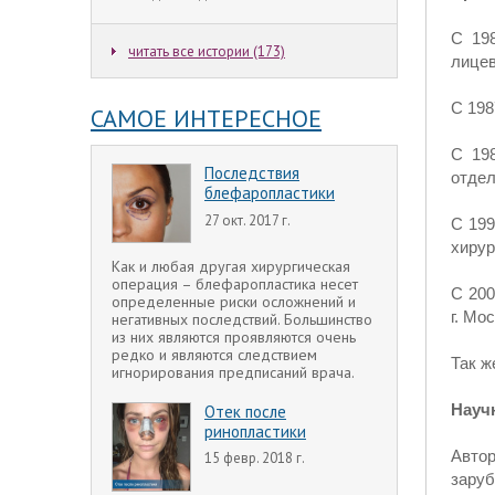
С 19
читать все истории (173)
лицев
С 198
САМОЕ ИНТЕРЕСНОЕ
С 19
Последствия
отде
блефаропластики
27 окт. 2017 г.
С 199
хирур
Как и любая другая хирургическая
операция – блефаропластика несет
С 200
определенные риски осложнений и
г. Мо
негативных последствий. Большинство
из них являются проявляются очень
редко и являются следствием
Так ж
игнорирования предписаний врача.
Науч
Отек после
ринопластики
Авто
15 февр. 2018 г.
заруб