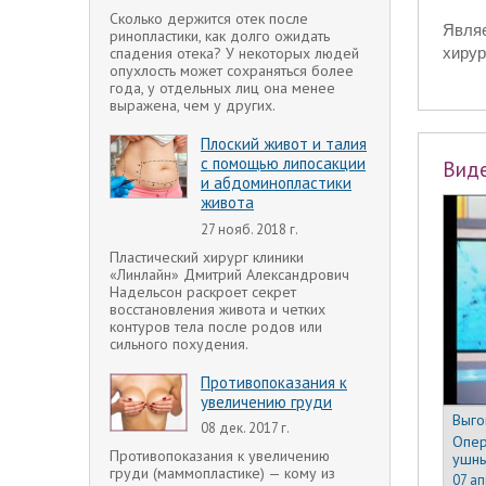
Сколько держится отек после
Явля
ринопластики, как долго ожидать
спадения отека? У некоторых людей
хирур
опухлость может сохраняться более
года, у отдельных лиц она менее
выражена, чем у других.
Плоский живот и талия
с помощью липосакции
Вид
и абдоминопластики
живота
27 нояб. 2018 г.
Пластический хирург клиники
«Линлайн» Дмитрий Александрович
Надельсон раскроет секрет
восстановления живота и четких
контуров тела после родов или
сильного похудения.
Противопоказания к
увеличению груди
Выго
08 дек. 2017 г.
Опер
Противопоказания к увеличению
ушны
груди (маммопластике) — кому из
07 ап