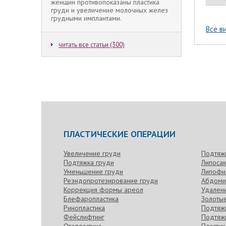
женщин противопоказаны пластика
груди и увеличение молочных желез
грудными имплантами.
Все в
читать все статьи (300)
ПЛАСТИЧЕСКИЕ ОПЕРАЦИИ
Увеличение груди
Подтяж
Подтяжка груди
Липоса
Уменьшение груди
Липофи
Реэндопротезирование груди
Абдоми
Коррекция формы ареол
Удален
Блефаропластика
Золотые
Ринопластика
Подтяжк
Фейслифтинг
Подтяжк