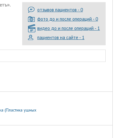
етъ».
отзывов пациентов - 0
фото до и после операций - 0
видео до и после операций - 1
пациентов на сайте - 1
ка (Пластика ушных