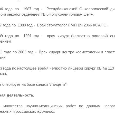
84 года по 1987 год - Республиканский Онкологический ди
ой) онколог отделения № 6 «опухолей голова- шея».
7 года по 1989 год - Врач стоматолог ПМП ВЧ 2066 КСАПO.
89 года по 1991 год - врач хирург (челюстно лицевой) он
лением
1 года по 2003 год - Врач хирург центра косметологии и пласт
гии.
3 года по настоящее время челюстно лицевой хирург КБ № 119
сква.
е оперирует на базе киники “Ланцетъ”.
ная деятельность.
р множества научно-медицинских работ по данным напра
ежных и российских журналах.