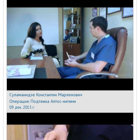
Суламанидзе Константин Марленович
Операция:
Подтяжка Аптос-нитями
09 дек. 2013 г.