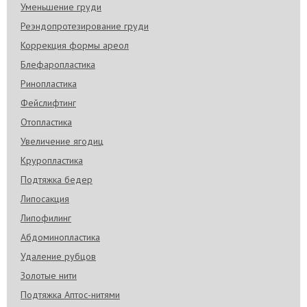
Уменьшение груди
Реэндопротезирование груди
Коррекция формы ареол
Блефаропластика
Ринопластика
Фейслифтинг
Отопластика
Увеличение ягодиц
Круропластика
Подтяжка бедер
Липосакция
Липофилинг
Абдоминопластика
Удаление рубцов
Золотые нити
Подтяжка Аптос-нитями