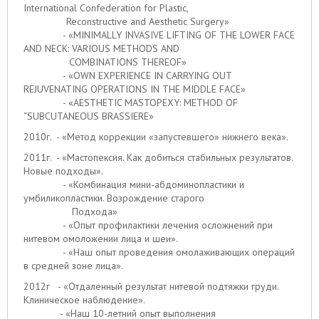
International Confederation for Plastic,
Reconstructive and Aesthetic Surgery»
- «MINIMALLY INVASIVE LIFTING OF THE LOWER FACE
AND NECK: VARIOUS METHODS AND
COMBINATIONS THEREOF»
- «OWN EXPERIENCE IN CARRYING OUT
REJUVENATING OPERATIONS IN THE MIDDLE FACE»
- «AESTHETIC MASTOPEXY: METHOD OF
“SUBCUTANEOUS BRASSIERE»
2010г. - «Метод коррекции «запустевшего» нижнего века».
2011г. - «Мастопексия. Как добиться стабильных результатов.
Новые подходы».
- «Комбинация мини-абдоминопластики и
умбиликопластики. Возрождение старого
Подхода»
- «Опыт профилактики лечения осложнений при
нитевом омоложении лица и шеи».
- «Наш опыт проведения омолаживающих операций
в средней зоне лица».
2012г - «Отдаленный результат нитевой подтяжки груди.
Клиническое наблюдение».
- «Наш 10-летний опыт выполнения